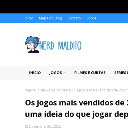
Início
Mapa do Blog
Contato
Sobre
INÍCIO
JOGOS
FILMES E CURTAS
SÉRIES
Página inicial
Top 10 Steam
Os jogos mais vendidos de 2022 
Os jogos mais vendidos de
uma ideia do que jogar dep
Dezembro 30, 2022