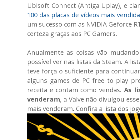
Ubisoft Connect (Antiga Uplay), e cl
100 das placas de vídeos mais vendi
um sucesso com as NVIDIA Geforce R
certeza graças aos PC Gamers.
Anualmente as coisas vão mudando
possível ver nas listas da Steam. A l
teve força o suficiente para continu
alguns games de PC free to play pr
receita e contam como vendas.
As l
venderam
, a Valve não divulgou ess
mais venderam. Confira a lista dos jo