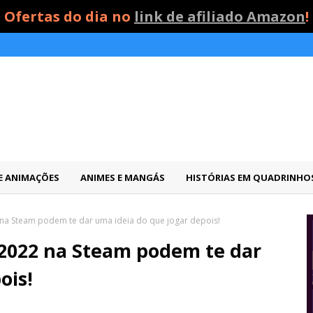
Ofertas do dia no
link de afiliado Amazon
!
 E ANIMAÇÕES
ANIMES E MANGÁS
HISTÓRIAS EM QUADRINHO
na Steam podem te dar uma ideia do que jogar depois!
 2022 na Steam podem te dar
ois!