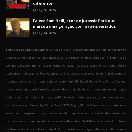
diferente
July 26, 2026
Falece Sam Neill, ator de Jurassic Park que
marcou uma geração com papéis variados
July 14, 2026
SOBRE O BLOG NERD MALDITO:
Lançado em 2007, é focado em conteúdo nerd, com reviews e
dicas de games e assuntos relacionados a cultura pop como filmes, séries de TV. É um site de
games atualizado diariamente com notícias variadas, indo desde jogos grátis a tutoriais. Usa o
estilo mais tradicional de blog de games, ao invés do estilo de portal de notícias de games e
assuntos geek e nerd em geral como o Jovem Nerd, IGN Brasil, Game Vicio, Ovicio, Omelete,
entre outros sites de informações sobre video games. Sendo assim, costuma ter um toque
mais pessoal. As notícias de jogos de PC são mais padrões por aqui, com dicas sobre as
plataformas como Steam, Epic Games Store, GOG, Origin, Ubisoft Connect e outras. Apesar de
tudo, como boa parte dos jogos eletrônicos de computador também estão disponíveis nos
consoles, também sempre terão notícias sobre Playstation 5 (e PS4), notícias sobre Xbox Series
S e Series X e notícias sobre a Nintendo Switch. Além das postagens diárias, existem alguns