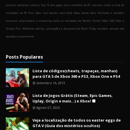
eventos semanais como o Top 10 dos jogos mais vendidos de PC, mensais como a lista de
novidades da PS Plus, Xbox Live Games with Gold (Xbox Game Pass Ultimate) e também
assuntos relacionados a streaming como as novidades da Netflix, Prime Video, HBO Max e
Disney Plus. Melhores ofertas, promoções e descontos da Black Friday também sempre são
postadas anualmente!
Posts Populares
Lista de códigos(cheats, trapaças, manhas)
para GTA 5 de Xbox 360 e PS3, Xbox One e PS4
Setembro 16, 2013
Lista de Jogos Grátis (Steam, Epic Games,
Uplay, Origin e mais...) e Xbox! 🟩
Agosto 07, 2026
Veja a localização de todos os easter eggs de
GTA V (Guia dos mistérios ocultos)