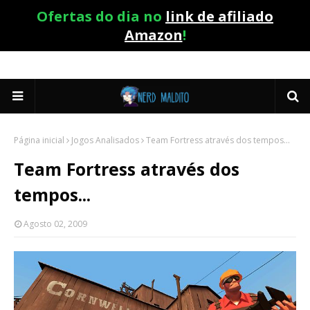
Ofertas do dia no
link de afiliado
Amazon
!
Página inicial
Jogos Analisados
Team Fortress através dos tempos...
Team Fortress através dos
tempos...
Agosto 02, 2009