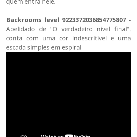
quem entra nele.
Backrooms level 9223372036854775807 -
Apelidado de "O verdadeiro nível final",
conta com uma cor indescritível e uma
escada simples em espiral.