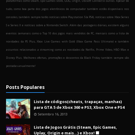
plataformas como Steam, Epic Games Store, GOG, Origin, Ubisoft Connect e outras. Apesar de
tudo, como boa parte dos jogos eletrônicos de computador também estão disponíveis nos
consoles, também sempre terão notícias sobre Playstation 5 (e PS4), notícias sobre Xbox Series
S e Series X e notícias sobre a Nintendo Switch. Além das postagens diárias, existem alguns
eventos semanais como o Top 10 dos jogos mais vendidos de PC, mensais como a lista de
novidades da PS Plus, Xbox Live Games with Gold (Xbox Game Pass Ultimate) e também
assuntos relacionados a streaming como as novidades da Netflix, Prime Video, HBO Max e
Disney Plus. Melhores ofertas, promoções e descontos da Black Friday também sempre são
postadas anualmente!
Posts Populares
Lista de códigos(cheats, trapaças, manhas)
para GTA 5 de Xbox 360 e PS3, Xbox One e PS4
Setembro 16, 2013
Lista de Jogos Grátis (Steam, Epic Games,
Uplay, Origin e mais...) e Xbox! 🟩