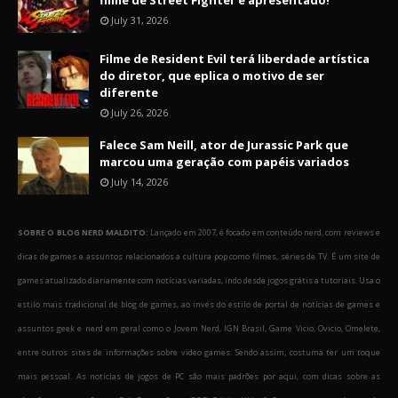
filme de Street Fighter é apresentado!
July 31, 2026
Filme de Resident Evil terá liberdade artística
do diretor, que eplica o motivo de ser
diferente
July 26, 2026
Falece Sam Neill, ator de Jurassic Park que
marcou uma geração com papéis variados
July 14, 2026
SOBRE O BLOG NERD MALDITO:
Lançado em 2007, é focado em conteúdo nerd, com reviews e
dicas de games e assuntos relacionados a cultura pop como filmes, séries de TV. É um site de
games atualizado diariamente com notícias variadas, indo desde jogos grátis a tutoriais. Usa o
estilo mais tradicional de blog de games, ao invés do estilo de portal de notícias de games e
assuntos geek e nerd em geral como o Jovem Nerd, IGN Brasil, Game Vicio, Ovicio, Omelete,
entre outros sites de informações sobre video games. Sendo assim, costuma ter um toque
mais pessoal. As notícias de jogos de PC são mais padrões por aqui, com dicas sobre as