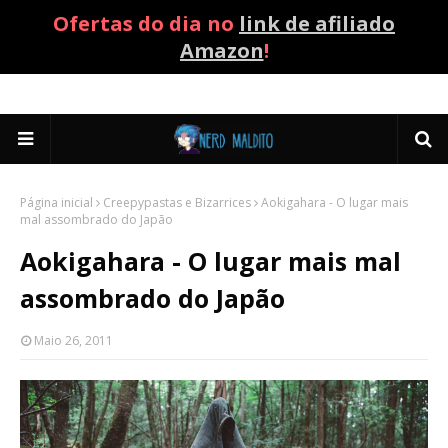
Ofertas do dia no
link de afiliado
Amazon
!
Página inicial
Creepypastas e Bizarrices
Aokigahara - O lugar mais
mal assombrado do Japão
Aokigahara - O lugar mais mal
assombrado do Japão
Maio 26, 2011