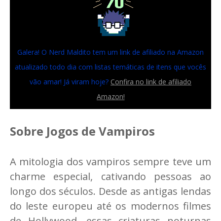
Galera! O Nerd Maldito tem um link de afiliado na Amazon
atualizado todo dia com listas temáticas de itens que vocês
vão amar! Já viram hoje?
Confira no link de afiliado
Amazon!
Sobre Jogos de Vampiros
A mitologia dos vampiros sempre teve um
charme especial, cativando pessoas ao
longo dos séculos. Desde as antigas lendas
do leste europeu até os modernos filmes
de Hollywood, essas criaturas noturnas