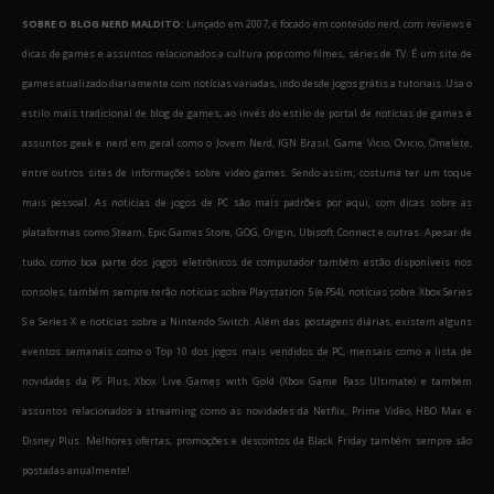
SOBRE O BLOG NERD MALDITO:
Lançado em 2007, é focado em conteúdo nerd, com reviews e
dicas de games e assuntos relacionados a cultura pop como filmes, séries de TV. É um site de
games atualizado diariamente com notícias variadas, indo desde jogos grátis a tutoriais. Usa o
estilo mais tradicional de blog de games, ao invés do estilo de portal de notícias de games e
assuntos geek e nerd em geral como o Jovem Nerd, IGN Brasil, Game Vicio, Ovicio, Omelete,
entre outros sites de informações sobre video games. Sendo assim, costuma ter um toque
mais pessoal. As notícias de jogos de PC são mais padrões por aqui, com dicas sobre as
plataformas como Steam, Epic Games Store, GOG, Origin, Ubisoft Connect e outras. Apesar de
tudo, como boa parte dos jogos eletrônicos de computador também estão disponíveis nos
consoles, também sempre terão notícias sobre Playstation 5 (e PS4), notícias sobre Xbox Series
S e Series X e notícias sobre a Nintendo Switch. Além das postagens diárias, existem alguns
eventos semanais como o Top 10 dos jogos mais vendidos de PC, mensais como a lista de
novidades da PS Plus, Xbox Live Games with Gold (Xbox Game Pass Ultimate) e também
assuntos relacionados a streaming como as novidades da Netflix, Prime Video, HBO Max e
Disney Plus. Melhores ofertas, promoções e descontos da Black Friday também sempre são
postadas anualmente!