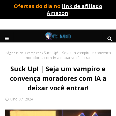
Ofertas do dia no
link de afiliado
Amazon
!
Suck Up! | Seja um vampiro e convença
Página inicial
Vampiros
moradores com IA a deixar você entrar!
Suck Up! | Seja um vampiro e
convença moradores com IA a
deixar você entrar!
Julho 07, 2024