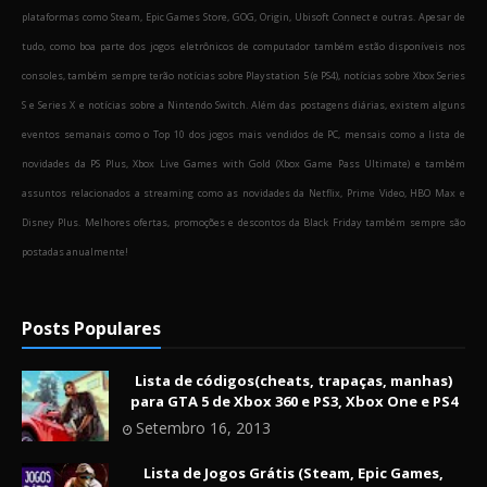
plataformas como Steam, Epic Games Store, GOG, Origin, Ubisoft Connect e outras. Apesar de
tudo, como boa parte dos jogos eletrônicos de computador também estão disponíveis nos
consoles, também sempre terão notícias sobre Playstation 5 (e PS4), notícias sobre Xbox Series
S e Series X e notícias sobre a Nintendo Switch. Além das postagens diárias, existem alguns
eventos semanais como o Top 10 dos jogos mais vendidos de PC, mensais como a lista de
novidades da PS Plus, Xbox Live Games with Gold (Xbox Game Pass Ultimate) e também
assuntos relacionados a streaming como as novidades da Netflix, Prime Video, HBO Max e
Disney Plus. Melhores ofertas, promoções e descontos da Black Friday também sempre são
postadas anualmente!
Posts Populares
Lista de códigos(cheats, trapaças, manhas)
para GTA 5 de Xbox 360 e PS3, Xbox One e PS4
Setembro 16, 2013
Lista de Jogos Grátis (Steam, Epic Games,