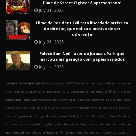
filme de Street Fighter é apresentado!
July 31, 2026
Filme de Resident Evil terá liberdade artística
do diretor, que eplica o motivo de ser
diferente
July 26, 2026
Falece Sam Neill, ator de Jurassic Park que
marcou uma geração com papéis variados
July 14, 2026
SOBRE O BLOG NERD MALDITO:
Lançado em 2007, é focado em conteúdo nerd, com reviews e
dicas de games e assuntos relacionados a cultura pop como filmes, séries de TV. É um site de
games atualizado diariamente com notícias variadas, indo desde jogos grátis a tutoriais. Usa o
estilo mais tradicional de blog de games, ao invés do estilo de portal de notícias de games e
assuntos geek e nerd em geral como o Jovem Nerd, IGN Brasil, Game Vicio, Ovicio, Omelete,
entre outros sites de informações sobre video games. Sendo assim, costuma ter um toque
mais pessoal. As notícias de jogos de PC são mais padrões por aqui, com dicas sobre as