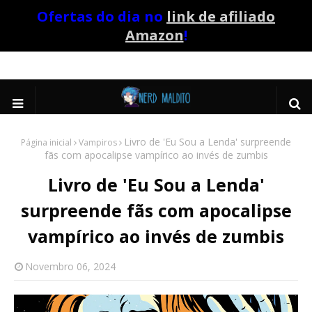
Ofertas do dia no
link de afiliado
Amazon
!
Livro de 'Eu Sou a Lenda' surpreende
Página inicial
Vampiros
fãs com apocalipse vampírico ao invés de zumbis
Livro de 'Eu Sou a Lenda'
surpreende fãs com apocalipse
vampírico ao invés de zumbis
Novembro 06, 2024