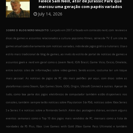
Falece Sam Neill, ator de Jurassic Park que
marcou uma geração com papéis variados
July 14, 2026
SOBRE O BLOG NERD MALDITO:
Lançado em 2007, é focado em conteúdo nerd, com reviews e
dicas de games e assuntos relacionados a cultura pop como filmes, séries de TV. É um site de
games atualizado diariamente com notícias variadas, indo desde jogos grátis a tutoriais. Usa o
estilo mais tradicional de blog de games, ao invés do estilo de portal de notícias de games e
assuntos geek e nerd em geral como o Jovem Nerd, IGN Brasil, Game Vicio, Ovicio, Omelete,
entre outros sites de informações sobre video games. Sendo assim, costuma ter um toque
mais pessoal. As notícias de jogos de PC são mais padrões por aqui, com dicas sobre as
plataformas como Steam, Epic Games Store, GOG, Origin, Ubisoft Connect e outras. Apesar de
tudo, como boa parte dos jogos eletrônicos de computador também estão disponíveis nos
consoles, também sempre terão notícias sobre Playstation 5 (e PS4), notícias sobre Xbox Series
S e Series X e notícias sobre a Nintendo Switch. Além das postagens diárias, existem alguns
eventos semanais como o Top 10 dos jogos mais vendidos de PC, mensais como a lista de
novidades da PS Plus, Xbox Live Games with Gold (Xbox Game Pass Ultimate) e também