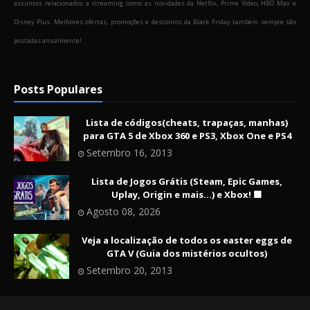
assuntos relacionados a streaming como as novidades da Netflix, Prime Video, HBO Max e
Disney Plus. Melhores ofertas, promoções e descontos da Black Friday também sempre são
postadas anualmente!
Posts Populares
Lista de códigos(cheats, trapaças, manhas)
para GTA 5 de Xbox 360 e PS3, Xbox One e PS4
Setembro 16, 2013
Lista de Jogos Grátis (Steam, Epic Games,
Uplay, Origin e mais...) e Xbox! 🟩
Agosto 08, 2026
Veja a localização de todos os easter eggs de
GTA V (Guia dos mistérios ocultos)
Setembro 20, 2013