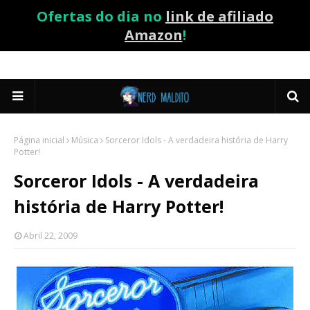
Ofertas do dia no
link de afiliado
Amazon
!
Página inicial
Música
Sorceror Idols - A verdadeira história de Harry
Potter!
Sorceror Idols - A verdadeira
história de Harry Potter!
Abril 22, 2009