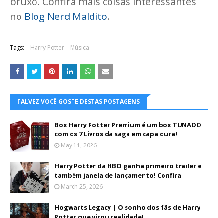
bruxo. Confira mais coisas interessantes
no
Blog Nerd Maldito
.
Tags:
Harry Potter
Música
TALVEZ VOCÊ GOSTE DESTAS POSTAGENS
Box Harry Potter Premium é um box TUNADO
com os 7 Livros da saga em capa dura!
May 11, 2026
Harry Potter da HBO ganha primeiro trailer e
também janela de lançamento! Confira!
March 25, 2026
Hogwarts Legacy | O sonho dos fãs de Harry
Potter que virou realidade!