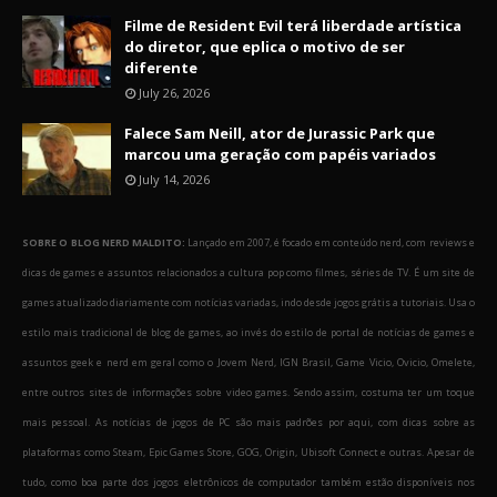
Filme de Resident Evil terá liberdade artística
do diretor, que eplica o motivo de ser
diferente
July 26, 2026
Falece Sam Neill, ator de Jurassic Park que
marcou uma geração com papéis variados
July 14, 2026
SOBRE O BLOG NERD MALDITO:
Lançado em 2007, é focado em conteúdo nerd, com reviews e
dicas de games e assuntos relacionados a cultura pop como filmes, séries de TV. É um site de
games atualizado diariamente com notícias variadas, indo desde jogos grátis a tutoriais. Usa o
estilo mais tradicional de blog de games, ao invés do estilo de portal de notícias de games e
assuntos geek e nerd em geral como o Jovem Nerd, IGN Brasil, Game Vicio, Ovicio, Omelete,
entre outros sites de informações sobre video games. Sendo assim, costuma ter um toque
mais pessoal. As notícias de jogos de PC são mais padrões por aqui, com dicas sobre as
plataformas como Steam, Epic Games Store, GOG, Origin, Ubisoft Connect e outras. Apesar de
tudo, como boa parte dos jogos eletrônicos de computador também estão disponíveis nos