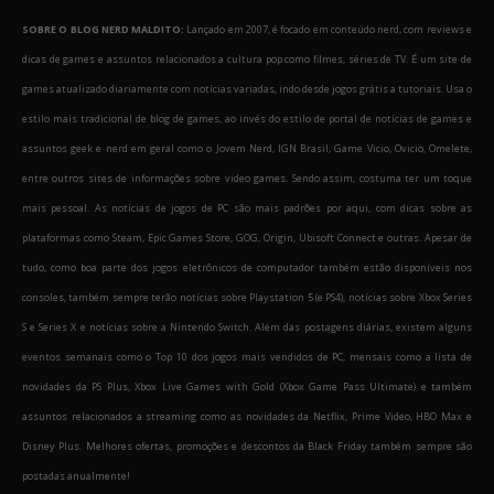
SOBRE O BLOG NERD MALDITO:
Lançado em 2007, é focado em conteúdo nerd, com reviews e
dicas de games e assuntos relacionados a cultura pop como filmes, séries de TV. É um site de
games atualizado diariamente com notícias variadas, indo desde jogos grátis a tutoriais. Usa o
estilo mais tradicional de blog de games, ao invés do estilo de portal de notícias de games e
assuntos geek e nerd em geral como o Jovem Nerd, IGN Brasil, Game Vicio, Ovicio, Omelete,
entre outros sites de informações sobre video games. Sendo assim, costuma ter um toque
mais pessoal. As notícias de jogos de PC são mais padrões por aqui, com dicas sobre as
plataformas como Steam, Epic Games Store, GOG, Origin, Ubisoft Connect e outras. Apesar de
tudo, como boa parte dos jogos eletrônicos de computador também estão disponíveis nos
consoles, também sempre terão notícias sobre Playstation 5 (e PS4), notícias sobre Xbox Series
S e Series X e notícias sobre a Nintendo Switch. Além das postagens diárias, existem alguns
eventos semanais como o Top 10 dos jogos mais vendidos de PC, mensais como a lista de
novidades da PS Plus, Xbox Live Games with Gold (Xbox Game Pass Ultimate) e também
assuntos relacionados a streaming como as novidades da Netflix, Prime Video, HBO Max e
Disney Plus. Melhores ofertas, promoções e descontos da Black Friday também sempre são
postadas anualmente!