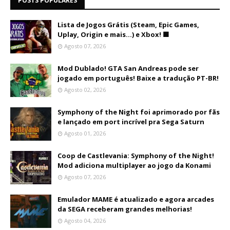
POSTS POPULARES
Lista de Jogos Grátis (Steam, Epic Games,
Uplay, Origin e mais...) e Xbox! 🟩
Agosto 07, 2026
Mod Dublado! GTA San Andreas pode ser
jogado em português! Baixe a tradução PT-BR!
Agosto 02, 2026
Symphony of the Night foi aprimorado por fãs
e lançado em port incrível pra Sega Saturn
Agosto 01, 2026
Coop de Castlevania: Symphony of the Night!
Mod adiciona multiplayer ao jogo da Konami
Agosto 07, 2026
Emulador MAME é atualizado e agora arcades
da SEGA receberam grandes melhorias!
Agosto 04, 2026