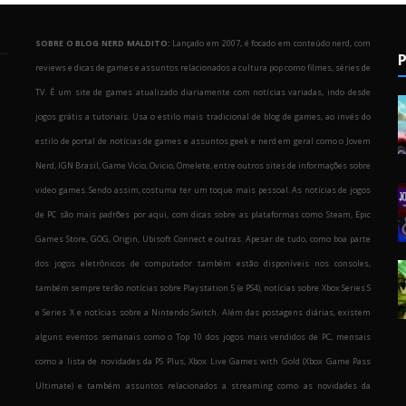
SOBRE O BLOG NERD MALDITO:
Lançado em 2007, é focado em conteúdo nerd, com
P
reviews e dicas de games e assuntos relacionados a cultura pop como filmes, séries de
TV. É um site de games atualizado diariamente com notícias variadas, indo desde
jogos grátis a tutoriais. Usa o estilo mais tradicional de blog de games, ao invés do
estilo de portal de notícias de games e assuntos geek e nerd em geral como o Jovem
Nerd, IGN Brasil, Game Vicio, Ovicio, Omelete, entre outros sites de informações sobre
o
video games. Sendo assim, costuma ter um toque mais pessoal. As notícias de jogos
de PC são mais padrões por aqui, com dicas sobre as plataformas como Steam, Epic
Games Store, GOG, Origin, Ubisoft Connect e outras. Apesar de tudo, como boa parte
dos jogos eletrônicos de computador também estão disponíveis nos consoles,
também sempre terão notícias sobre Playstation 5 (e PS4), notícias sobre Xbox Series S
e Series X e notícias sobre a Nintendo Switch. Além das postagens diárias, existem
alguns eventos semanais como o Top 10 dos jogos mais vendidos de PC, mensais
como a lista de novidades da PS Plus, Xbox Live Games with Gold (Xbox Game Pass
Ultimate) e também assuntos relacionados a streaming como as novidades da