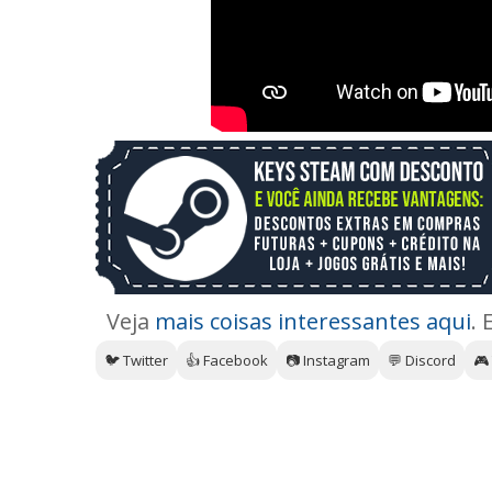
Veja
mais coisas interessantes aqui
. 
🐦 Twitter
👍 Facebook
📷 Instagram
💬 Discord
🎮