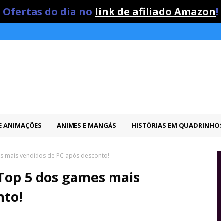
Ofertas do dia no
link de afiliado Amazon
!
 E ANIMAÇÕES
ANIMES E MANGÁS
HISTÓRIAS EM QUADRINHO
ames mais vendidos de PC após desconto!
o Top 5 dos games mais
nto!