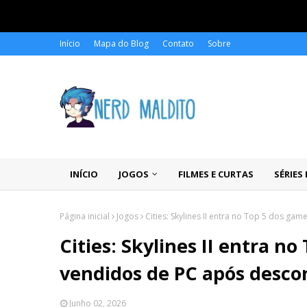
Início
Mapa do Blog
Contato
Sobre
INÍCIO
JOGOS
FILMES E CURTAS
SÉRIES
Página inicial
Jogos
Cities: Skylines II entra no Top 5 dos g
Cities: Skylines II entra n
vendidos de PC após desco
Junho 02, 2026