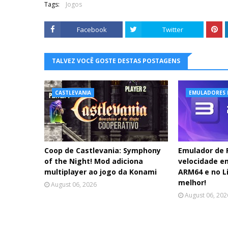
Tags:
Jogos
Facebook
Twitter
TALVEZ VOCÊ GOSTE DESTAS POSTAGENS
CASTLEVANIA
EMULADORES 
Coop de Castlevania: Symphony
Emulador de
of the Night! Mod adiciona
velocidade e
multiplayer ao jogo da Konami
ARM64 e no Li
melhor!
August 06, 2026
August 06, 202