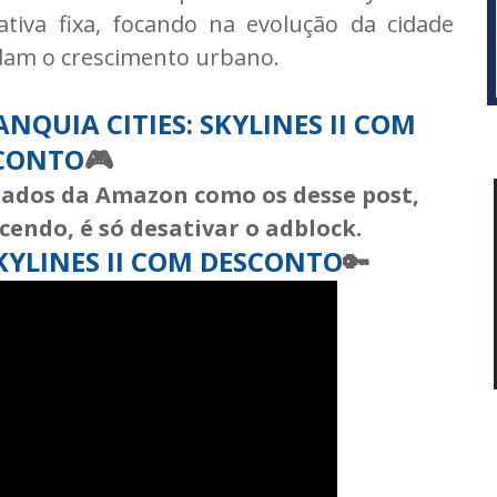
iva fixa, focando na evolução da cidade
dam o crescimento urbano.
NQUIA CITIES: SKYLINES II COM
CONTO
🎮
liados da Amazon como os desse post,
cendo, é só desativar o adblock.
SKYLINES II COM DESCONTO
🔑