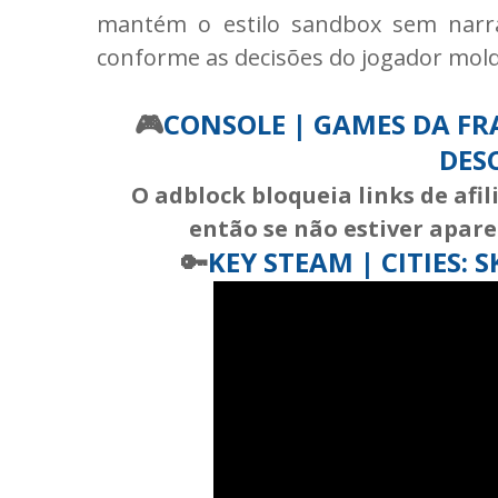
mantém o estilo sandbox sem narrat
conforme as decisões do jogador mol
🎮
CONSOLE | GAMES DA FRA
DES
O adblock bloqueia links de afi
então se não estiver apare
🔑
KEY STEAM | CITIES: 