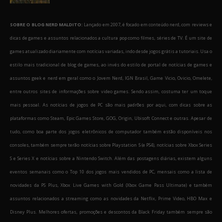
SOBRE O BLOG NERD MALDITO:
Lançado em 2007, é focado em conteúdo nerd, com reviews e
dicas de games e assuntos relacionados a cultura pop como filmes, séries de TV. É um site de
games atualizado diariamente com notícias variadas, indo desde jogos grátis a tutoriais. Usa o
estilo mais tradicional de blog de games, ao invés do estilo de portal de notícias de games e
assuntos geek e nerd em geral como o Jovem Nerd, IGN Brasil, Game Vicio, Ovicio, Omelete,
entre outros sites de informações sobre video games. Sendo assim, costuma ter um toque
mais pessoal. As notícias de jogos de PC são mais padrões por aqui, com dicas sobre as
plataformas como Steam, Epic Games Store, GOG, Origin, Ubisoft Connect e outras. Apesar de
tudo, como boa parte dos jogos eletrônicos de computador também estão disponíveis nos
consoles, também sempre terão notícias sobre Playstation 5 (e PS4), notícias sobre Xbox Series
S e Series X e notícias sobre a Nintendo Switch. Além das postagens diárias, existem alguns
eventos semanais como o Top 10 dos jogos mais vendidos de PC, mensais como a lista de
novidades da PS Plus, Xbox Live Games with Gold (Xbox Game Pass Ultimate) e também
assuntos relacionados a streaming como as novidades da Netflix, Prime Video, HBO Max e
Disney Plus. Melhores ofertas, promoções e descontos da Black Friday também sempre são