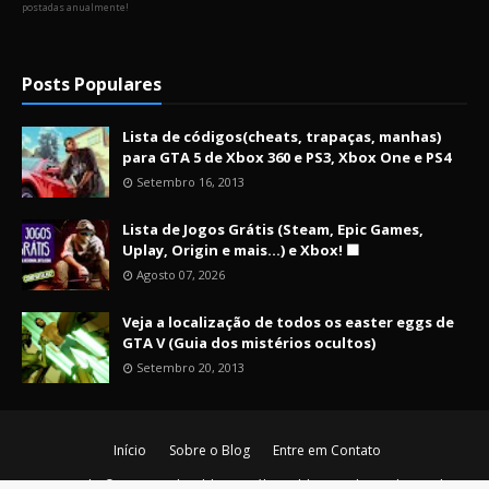
postadas anualmente!
Posts Populares
Lista de códigos(cheats, trapaças, manhas)
para GTA 5 de Xbox 360 e PS3, Xbox One e PS4
Setembro 16, 2013
Lista de Jogos Grátis (Steam, Epic Games,
Uplay, Origin e mais...) e Xbox! 🟩
Agosto 07, 2026
Veja a localização de todos os easter eggs de
GTA V (Guia dos mistérios ocultos)
Setembro 20, 2013
Início
Sobre o Blog
Entre em Contato
Copyright ©
2026
Nerd Maldito - O último blog nerd vivo da era de