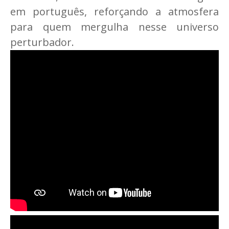
em português, reforçando a atmosfera
para quem mergulha nesse universo
perturbador.