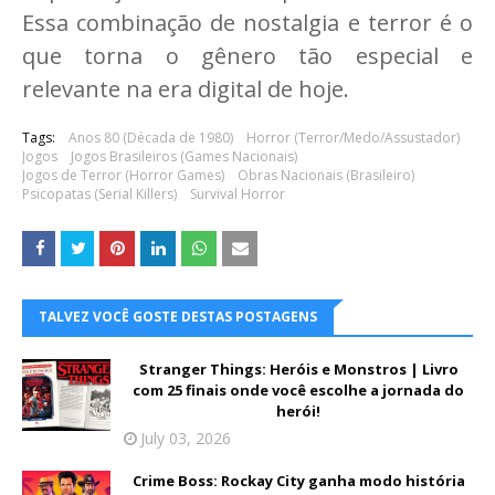
Essa combinação de nostalgia e terror é o
que torna o gênero tão especial e
relevante na era digital de hoje.
Tags:
Anos 80 (Década de 1980)
Horror (Terror/Medo/Assustador)
Jogos
Jogos Brasileiros (Games Nacionais)
Jogos de Terror (Horror Games)
Obras Nacionais (Brasileiro)
Psicopatas (Serial Killers)
Survival Horror
TALVEZ VOCÊ GOSTE DESTAS POSTAGENS
Stranger Things: Heróis e Monstros | Livro
com 25 finais onde você escolhe a jornada do
herói!
July 03, 2026
Crime Boss: Rockay City ganha modo história