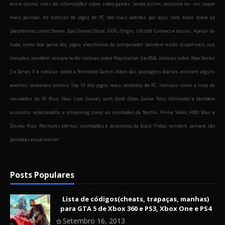
entre outros sites de informações sobre video games. Sendo assim, costuma ter um toque
mais pessoal. As notícias de jogos de PC são mais padrões por aqui, com dicas sobre as
plataformas como Steam, Epic Games Store, GOG, Origin, Ubisoft Connect e outras. Apesar de
tudo, como boa parte dos jogos eletrônicos de computador também estão disponíveis nos
consoles, também sempre terão notícias sobre Playstation 5 (e PS4), notícias sobre Xbox Series
S e Series X e notícias sobre a Nintendo Switch. Além das postagens diárias, existem alguns
eventos semanais como o Top 10 dos jogos mais vendidos de PC, mensais como a lista de
novidades da PS Plus, Xbox Live Games with Gold (Xbox Game Pass Ultimate) e também
assuntos relacionados a streaming como as novidades da Netflix, Prime Video, HBO Max e
Disney Plus. Melhores ofertas, promoções e descontos da Black Friday também sempre são
postadas anualmente!
Posts Populares
Lista de códigos(cheats, trapaças, manhas)
para GTA 5 de Xbox 360 e PS3, Xbox One e PS4
Setembro 16, 2013