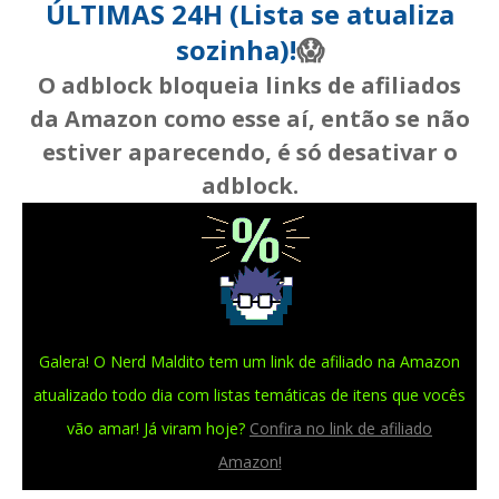
ÚLTIMAS 24H (Lista se atualiza
sozinha)!
😱
O adblock bloqueia links de afiliados
da Amazon como esse aí, então se não
estiver aparecendo, é só desativar o
adblock.
Galera! O Nerd Maldito tem um link de afiliado na Amazon
atualizado todo dia com listas temáticas de itens que vocês
vão amar! Já viram hoje?
Confira no link de afiliado
Amazon!