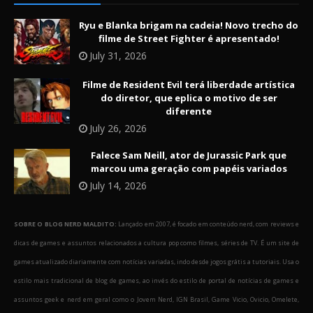
Ryu e Blanka brigam na cadeia! Novo trecho do
filme de Street Fighter é apresentado!
July 31, 2026
Filme de Resident Evil terá liberdade artística
do diretor, que eplica o motivo de ser
diferente
July 26, 2026
Falece Sam Neill, ator de Jurassic Park que
marcou uma geração com papéis variados
July 14, 2026
SOBRE O BLOG NERD MALDITO:
Lançado em 2007, é focado em conteúdo nerd, com reviews e
dicas de games e assuntos relacionados a cultura pop como filmes, séries de TV. É um site de
games atualizado diariamente com notícias variadas, indo desde jogos grátis a tutoriais. Usa o
estilo mais tradicional de blog de games, ao invés do estilo de portal de notícias de games e
assuntos geek e nerd em geral como o Jovem Nerd, IGN Brasil, Game Vicio, Ovicio, Omelete,