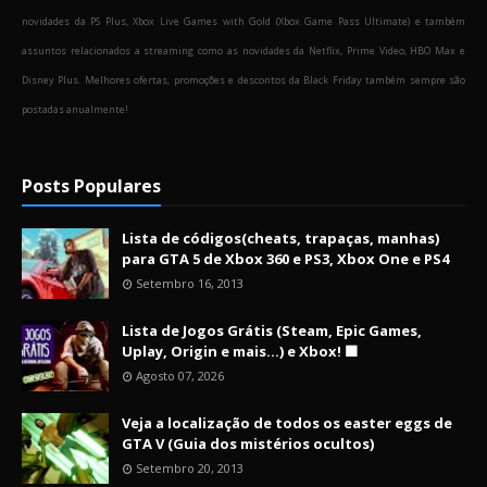
novidades da PS Plus, Xbox Live Games with Gold (Xbox Game Pass Ultimate) e também
assuntos relacionados a streaming como as novidades da Netflix, Prime Video, HBO Max e
Disney Plus. Melhores ofertas, promoções e descontos da Black Friday também sempre são
postadas anualmente!
Posts Populares
Lista de códigos(cheats, trapaças, manhas)
para GTA 5 de Xbox 360 e PS3, Xbox One e PS4
Setembro 16, 2013
Lista de Jogos Grátis (Steam, Epic Games,
Uplay, Origin e mais...) e Xbox! 🟩
Agosto 07, 2026
Veja a localização de todos os easter eggs de
GTA V (Guia dos mistérios ocultos)
Setembro 20, 2013