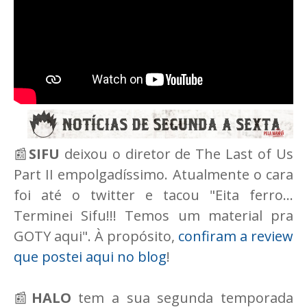
📰
SIFU
deixou o diretor de The Last of Us
Part II empolgadíssimo. Atualmente o cara
foi até o twitter e tacou "Eita ferro...
Terminei Sifu!!! Temos um material pra
GOTY aqui". À propósito,
confiram a review
que postei aqui no blog
!
📰
HALO
tem a sua segunda temporada