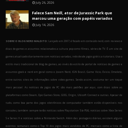
July 26, 2026
Falece Sam Neill, ator de Jurassic Park que
marcou uma geração com papéis variados
July 14, 2026
SOBRE O BLOG NERD MALDITO:
Lançado em 2007, é focado em conteúdo nerd, com reviews e
dicas de games e assuntos relacionados a cultura pop como filmes, séries de TV. É um site de
games atualizado diariamente com notícias variadas, indo desde jogos grátis a tutoriais. Usa o
estilo mais tradicional de blog de games, ao invés do estilo de portal de notícias de games e
assuntos geek e nerd em geral como o Jovem Nerd, IGN Brasil, Game Vicio, Ovicio, Omelete,
entre outros sites de informações sobre video games. Sendo assim, costuma ter um toque
mais pessoal. As notícias de jogos de PC são mais padrões por aqui, com dicas sobre as
plataformas como Steam, Epic Games Store, GOG, Origin, Ubisoft Connect e outras. Apesar de
tudo, como boa parte dos jogos eletrônicos de computador também estão disponíveis nos
consoles, também sempre terão notícias sobre Playstation 5 (e PS4), notícias sobre Xbox Series
S e Series X e notícias sobre a Nintendo Switch. Além das postagens diárias, existem alguns
eventos semanais como o Top 10 dos jogos mais vendidos de PC, mensais como a lista de