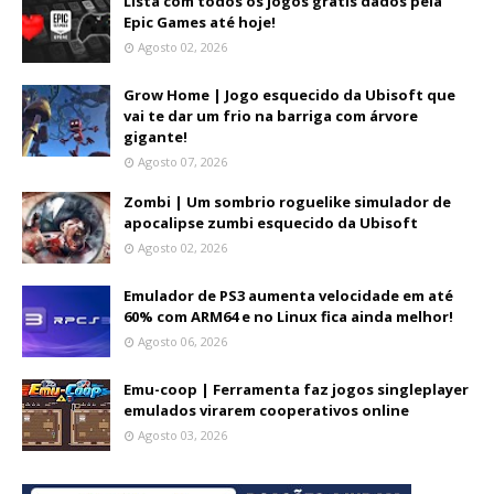
Lista com todos os jogos grátis dados pela
Epic Games até hoje!
Agosto 02, 2026
Grow Home | Jogo esquecido da Ubisoft que
vai te dar um frio na barriga com árvore
gigante!
Agosto 07, 2026
Zombi | Um sombrio roguelike simulador de
apocalipse zumbi esquecido da Ubisoft
Agosto 02, 2026
Emulador de PS3 aumenta velocidade em até
60% com ARM64 e no Linux fica ainda melhor!
Agosto 06, 2026
Emu-coop | Ferramenta faz jogos singleplayer
emulados virarem cooperativos online
Agosto 03, 2026