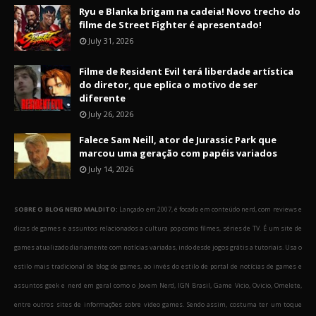
Ryu e Blanka brigam na cadeia! Novo trecho do
filme de Street Fighter é apresentado!
July 31, 2026
Filme de Resident Evil terá liberdade artística
do diretor, que eplica o motivo de ser
diferente
July 26, 2026
Falece Sam Neill, ator de Jurassic Park que
marcou uma geração com papéis variados
July 14, 2026
SOBRE O BLOG NERD MALDITO:
Lançado em 2007, é focado em conteúdo nerd, com reviews e
dicas de games e assuntos relacionados a cultura pop como filmes, séries de TV. É um site de
games atualizado diariamente com notícias variadas, indo desde jogos grátis a tutoriais. Usa o
estilo mais tradicional de blog de games, ao invés do estilo de portal de notícias de games e
assuntos geek e nerd em geral como o Jovem Nerd, IGN Brasil, Game Vicio, Ovicio, Omelete,
entre outros sites de informações sobre video games. Sendo assim, costuma ter um toque