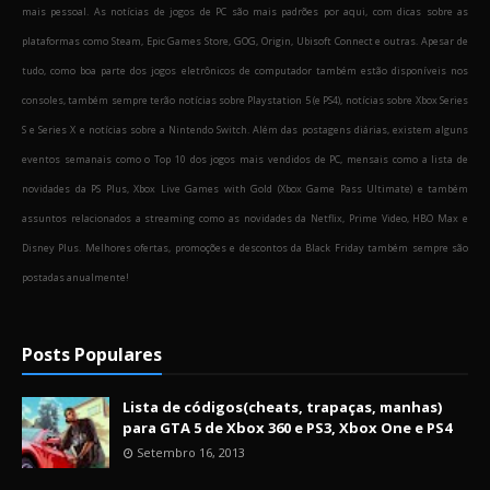
mais pessoal. As notícias de jogos de PC são mais padrões por aqui, com dicas sobre as
plataformas como Steam, Epic Games Store, GOG, Origin, Ubisoft Connect e outras. Apesar de
tudo, como boa parte dos jogos eletrônicos de computador também estão disponíveis nos
consoles, também sempre terão notícias sobre Playstation 5 (e PS4), notícias sobre Xbox Series
S e Series X e notícias sobre a Nintendo Switch. Além das postagens diárias, existem alguns
eventos semanais como o Top 10 dos jogos mais vendidos de PC, mensais como a lista de
novidades da PS Plus, Xbox Live Games with Gold (Xbox Game Pass Ultimate) e também
assuntos relacionados a streaming como as novidades da Netflix, Prime Video, HBO Max e
Disney Plus. Melhores ofertas, promoções e descontos da Black Friday também sempre são
postadas anualmente!
Posts Populares
Lista de códigos(cheats, trapaças, manhas)
para GTA 5 de Xbox 360 e PS3, Xbox One e PS4
Setembro 16, 2013