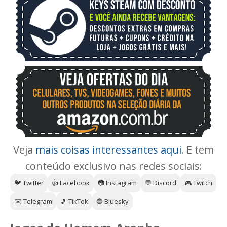
Veja
mais coisas interessantes aqui
. E tem
conteúdo exclusivo nas redes sociais:
🐦 Twitter
👍 Facebook
📷 Instagram
💬 Discord
🎮 Twitch
✉️ Telegram
🎵 TikTok
🔵 Bluesky