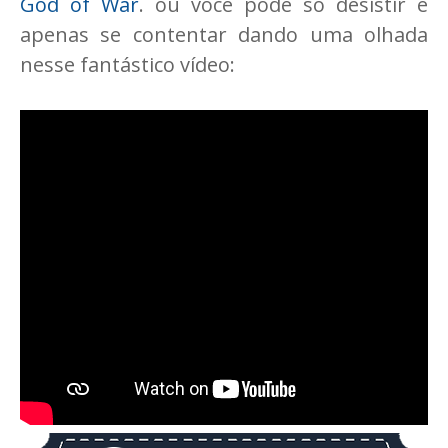
God of War
. ou você pode só desistir e
apenas se contentar dando uma olhada
nesse fantástico vídeo: