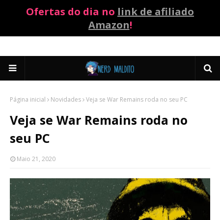
Ofertas do dia no
link de afiliado
Amazon
!
Página inicial
Novidades
Veja se War Remains roda no seu PC
Veja se War Remains roda no
seu PC
Maio 21, 2020