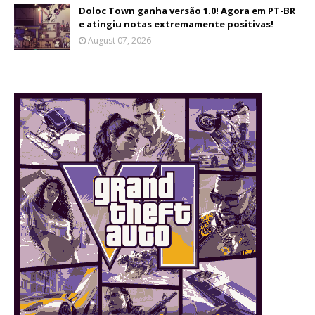
Doloc Town ganha versão 1.0! Agora em PT-BR
e atingiu notas extremamente positivas!
August 07, 2026