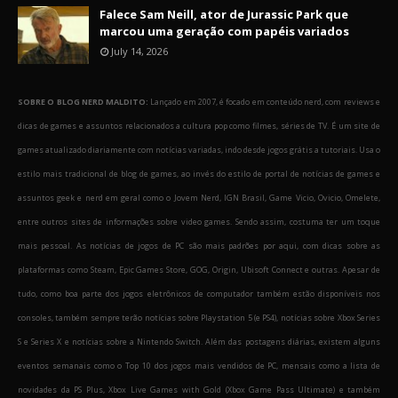
Falece Sam Neill, ator de Jurassic Park que
marcou uma geração com papéis variados
July 14, 2026
SOBRE O BLOG NERD MALDITO:
Lançado em 2007, é focado em conteúdo nerd, com reviews e
dicas de games e assuntos relacionados a cultura pop como filmes, séries de TV. É um site de
games atualizado diariamente com notícias variadas, indo desde jogos grátis a tutoriais. Usa o
estilo mais tradicional de blog de games, ao invés do estilo de portal de notícias de games e
assuntos geek e nerd em geral como o Jovem Nerd, IGN Brasil, Game Vicio, Ovicio, Omelete,
entre outros sites de informações sobre video games. Sendo assim, costuma ter um toque
mais pessoal. As notícias de jogos de PC são mais padrões por aqui, com dicas sobre as
plataformas como Steam, Epic Games Store, GOG, Origin, Ubisoft Connect e outras. Apesar de
tudo, como boa parte dos jogos eletrônicos de computador também estão disponíveis nos
consoles, também sempre terão notícias sobre Playstation 5 (e PS4), notícias sobre Xbox Series
S e Series X e notícias sobre a Nintendo Switch. Além das postagens diárias, existem alguns
eventos semanais como o Top 10 dos jogos mais vendidos de PC, mensais como a lista de
novidades da PS Plus, Xbox Live Games with Gold (Xbox Game Pass Ultimate) e também