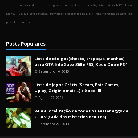
assuntos relacionados a streaming como as novidades da Netflix, Prime Video, HBO Max e
Disney Plus. Melhores ofertas, promoções e descontos da Black Friday também sempre são
postadas anualmente!
Posts Populares
Lista de códigos(cheats, trapaças, manhas)
para GTA 5 de Xbox 360 e PS3, Xbox One e PS4
Setembro 16, 2013
Lista de Jogos Grátis (Steam, Epic Games,
Uplay, Origin e mais...) e Xbox! 🟩
Agosto 07, 2026
Veja a localização de todos os easter eggs de
GTA V (Guia dos mistérios ocultos)
Setembro 20, 2013