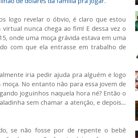
lhão de dólares da família pra jogar
.
s logo revelar o óbvio, é claro que estou
 virtual nunca chega ao fim! E dessa vez o
15, onde uma moça grávida estava em uma
ndo com que ela entrasse em trabalho de
mente iria pedir ajuda pra alguém e logo
a moça. No entanto não para essa jovem de
jogando joguinhos naquela hora né? Então o
caladinha sem chamar a atenção, e depois...
ndo, se não fosse por de repente o bebê