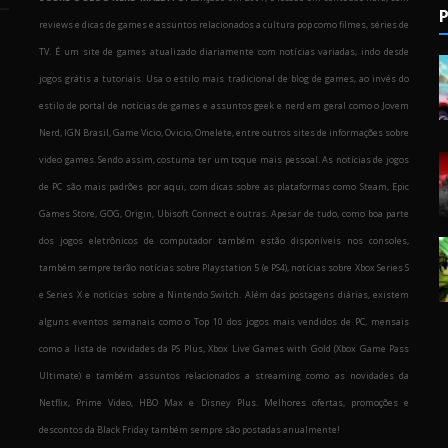
P
reviews e dicas de games e assuntos relacionados a cultura pop como filmes, séries de
TV. É um site de games atualizado diariamente com notícias variadas, indo desde
jogos grátis a tutoriais. Usa o estilo mais tradicional de blog de games, ao invés do
estilo de portal de notícias de games e assuntos geek e nerd em geral como o Jovem
Nerd, IGN Brasil, Game Vicio, Ovicio, Omelete, entre outros sites de informações sobre
o
video games. Sendo assim, costuma ter um toque mais pessoal. As notícias de jogos
de PC são mais padrões por aqui, com dicas sobre as plataformas como Steam, Epic
Games Store, GOG, Origin, Ubisoft Connect e outras. Apesar de tudo, como boa parte
dos jogos eletrônicos de computador também estão disponíveis nos consoles,
também sempre terão notícias sobre Playstation 5 (e PS4), notícias sobre Xbox Series S
e Series X e notícias sobre a Nintendo Switch. Além das postagens diárias, existem
alguns eventos semanais como o Top 10 dos jogos mais vendidos de PC, mensais
como a lista de novidades da PS Plus, Xbox Live Games with Gold (Xbox Game Pass
Ultimate) e também assuntos relacionados a streaming como as novidades da
Netflix, Prime Video, HBO Max e Disney Plus. Melhores ofertas, promoções e
descontos da Black Friday também sempre são postadas anualmente!