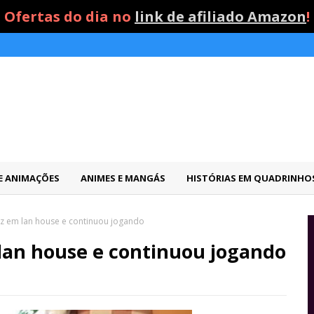
Ofertas do dia no
link de afiliado Amazon
!
 E ANIMAÇÕES
ANIMES E MANGÁS
HISTÓRIAS EM QUADRINHO
uz em lan house e continuou jogando
 lan house e continuou jogando