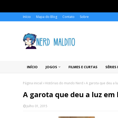
Início
Mapa do Blog
Contato
Sobre
INÍCIO
JOGOS
FILMES E CURTAS
SÉRIES
Página inicial
Histórias do mundo Nerd
A garota que deu a l
A garota que deu a luz em
Julho 01, 2015