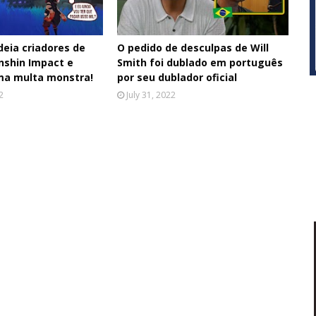
deia criadores de
O pedido de desculpas de Will
nshin Impact e
Smith foi dublado em português
ma multa monstra!
por seu dublador oficial
2
July 31, 2022