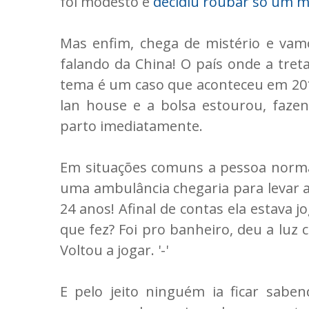
foi modesto e
decidiu roubar só um mi
Mas enfim, chega de mistério e vamo
falando da China! O país onde a treta
tema é um caso que aconteceu em 20
lan house e a bolsa estourou, faze
parto imediatamente.
Em situações comuns a pessoa normal
uma ambulância chegaria para levar 
24 anos! Afinal de contas ela estava 
que fez? Foi pro banheiro, deu a luz 
Voltou a jogar. '-'
E pelo jeito ninguém ia ficar sabe