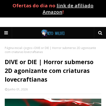
Ofertas do dia no
link de afiliado
Amazon
!
Página inicial
Jogos
DIVE or DIE | Horror submerso 2D agonizante
com criaturas lovecraftianas
DIVE or DIE | Horror submerso
2D agonizante com criaturas
lovecraftianas
Junho 01, 2026