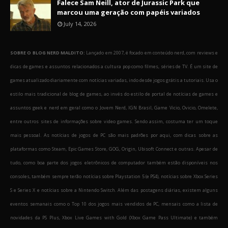
Falece Sam Neill, ator de Jurassic Park que
marcou uma geração com papéis variados
July 14, 2026
SOBRE O BLOG NERD MALDITO:
Lançado em 2007, é focado em conteúdo nerd, com reviews e
dicas de games e assuntos relacionados a cultura pop como filmes, séries de TV. É um site de
games atualizado diariamente com notícias variadas, indo desde jogos grátis a tutoriais. Usa o
estilo mais tradicional de blog de games, ao invés do estilo de portal de notícias de games e
assuntos geek e nerd em geral como o Jovem Nerd, IGN Brasil, Game Vicio, Ovicio, Omelete,
entre outros sites de informações sobre video games. Sendo assim, costuma ter um toque
mais pessoal. As notícias de jogos de PC são mais padrões por aqui, com dicas sobre as
plataformas como Steam, Epic Games Store, GOG, Origin, Ubisoft Connect e outras. Apesar de
tudo, como boa parte dos jogos eletrônicos de computador também estão disponíveis nos
consoles, também sempre terão notícias sobre Playstation 5 (e PS4), notícias sobre Xbox Series
S e Series X e notícias sobre a Nintendo Switch. Além das postagens diárias, existem alguns
eventos semanais como o Top 10 dos jogos mais vendidos de PC, mensais como a lista de
novidades da PS Plus, Xbox Live Games with Gold (Xbox Game Pass Ultimate) e também