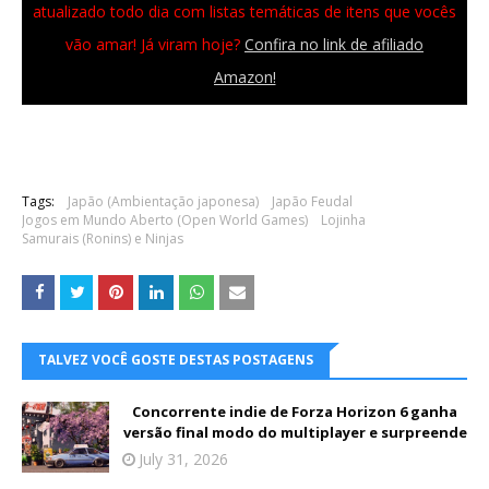
atualizado todo dia com listas temáticas de itens que vocês
vão amar! Já viram hoje?
Confira no link de afiliado
Amazon!
Tags:
Japão (Ambientação japonesa)
Japão Feudal
Jogos em Mundo Aberto (Open World Games)
Lojinha
Samurais (Ronins) e Ninjas
TALVEZ VOCÊ GOSTE DESTAS POSTAGENS
Concorrente indie de Forza Horizon 6 ganha
versão final modo do multiplayer e surpreende
July 31, 2026