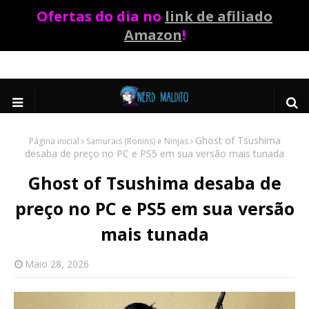
Ofertas do dia no
link de afiliado
Amazon
!
Ghost of Tsushima
Página inicial
Samurais (Ronins) e Ninjas
desaba de preço no PC e PS5 em sua versão mais tunada
Ghost of Tsushima desaba de
preço no PC e PS5 em sua versão
mais tunada
Maio 28, 2026