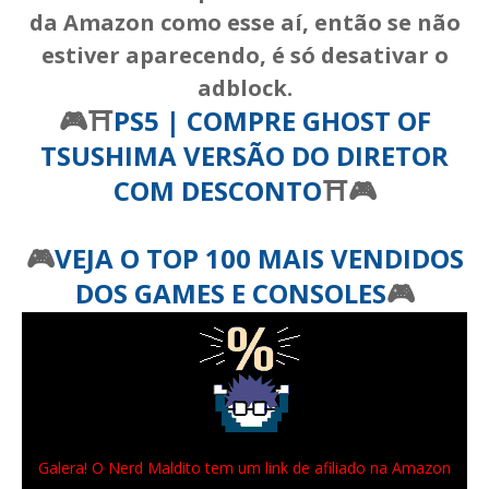
da Amazon como esse aí, então se não
estiver aparecendo, é só desativar o
adblock.
🎮⛩️
PS5 | COMPRE GHOST OF
TSUSHIMA VERSÃO DO DIRETOR
COM DESCONTO
⛩️🎮
🎮
VEJA O TOP 100 MAIS VENDIDOS
DOS GAMES E CONSOLES
🎮
Galera! O Nerd Maldito tem um link de afiliado na Amazon