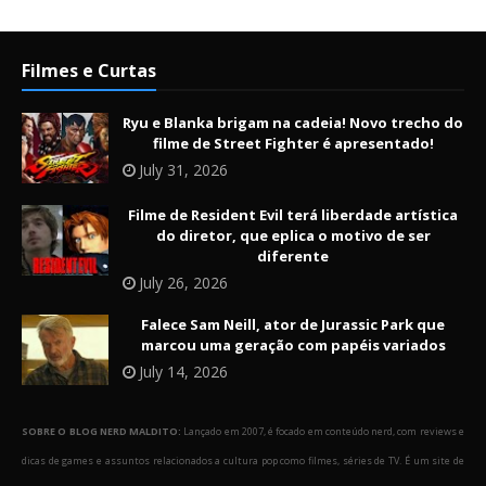
Filmes e Curtas
Ryu e Blanka brigam na cadeia! Novo trecho do
filme de Street Fighter é apresentado!
July 31, 2026
Filme de Resident Evil terá liberdade artística
do diretor, que eplica o motivo de ser
diferente
July 26, 2026
Falece Sam Neill, ator de Jurassic Park que
marcou uma geração com papéis variados
July 14, 2026
SOBRE O BLOG NERD MALDITO:
Lançado em 2007, é focado em conteúdo nerd, com reviews e
dicas de games e assuntos relacionados a cultura pop como filmes, séries de TV. É um site de