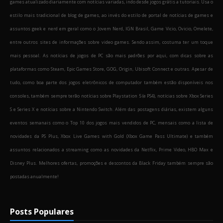
games atualizado diariamente com notícias variadas, indo desde jogos grátis a tutoriais. Usa o
estilo mais tradicional de blog de games, ao invés do estilo de portal de notícias de games e
assuntos geek e nerd em geral como o Jovem Nerd, IGN Brasil, Game Vicio, Ovicio, Omelete,
entre outros sites de informações sobre video games. Sendo assim, costuma ter um toque
mais pessoal. As notícias de jogos de PC são mais padrões por aqui, com dicas sobre as
plataformas como Steam, Epic Games Store, GOG, Origin, Ubisoft Connect e outras. Apesar de
tudo, como boa parte dos jogos eletrônicos de computador também estão disponíveis nos
consoles, também sempre terão notícias sobre Playstation 5 (e PS4), notícias sobre Xbox Series
S e Series X e notícias sobre a Nintendo Switch. Além das postagens diárias, existem alguns
eventos semanais como o Top 10 dos jogos mais vendidos de PC, mensais como a lista de
novidades da PS Plus, Xbox Live Games with Gold (Xbox Game Pass Ultimate) e também
assuntos relacionados a streaming como as novidades da Netflix, Prime Video, HBO Max e
Disney Plus. Melhores ofertas, promoções e descontos da Black Friday também sempre são
postadas anualmente!
Posts Populares