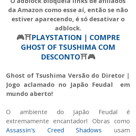
O adblock bloqueia links de afiliados
da Amazon como esse aí, então se não
estiver aparecendo, é só desativar o
adblock.
🎮⛩️
PLAYSTATION | COMPRE
GHOST OF TSUSHIMA COM
DESCONTO
⛩️🎮
Ghost of Tsushima Versão do Diretor |
Jogo aclamado no Japão Feudal em
mundo aberto!
O ambiente do Japão Feudal é
extremamente encantador! Obras como
Assassin's Creed Shadows
usam