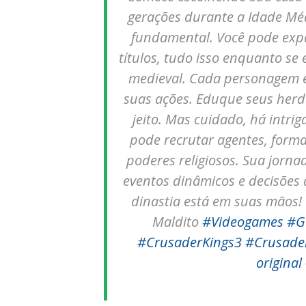
gerações durante a Idade Méd
fundamental. Você pode expan
títulos, tudo isso enquanto se
medieval. Cada personagem é
suas ações. Eduque seus herd
jeito. Mas cuidado, há intri
pode recrutar agentes, formar
poderes religiosos. Sua jorna
eventos dinâmicos e decisões
dinastia está em suas mãos!
Maldito
#Videogames
#G
#CrusaderKings3
#Crusader
original