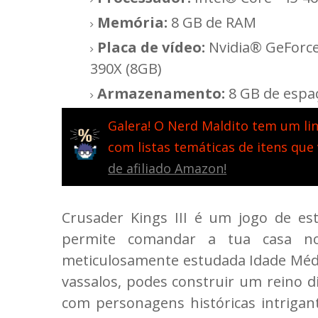
Memória:
8 GB de RAM
Placa de vídeo:
Nvidia® GeForc
390X (8GB)
Armazenamento:
8 GB de espaç
Galera! O Nerd Maldito tem um lin
com listas temáticas de itens que
de afiliado Amazon!
Crusader Kings III é um jogo de est
permite comandar a tua casa no
meticulosamente estudada Idade Média.
vassalos, podes construir um reino d
com personagens históricas intrigan