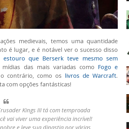
tações medievais, temos uma quantidade
 é lugar, e é notável ver o sucesso disso
o
estouro que Berserk teve mesmo sem
 mídias das mais variadas como
Fogo e
 o contrário, como os
livros de Warcraft
.
a com opções fantásticas!
Crusader Kings III tá com temproada
cê vai viver uma experiência incrível!
obre e leve sua dinastia por várias