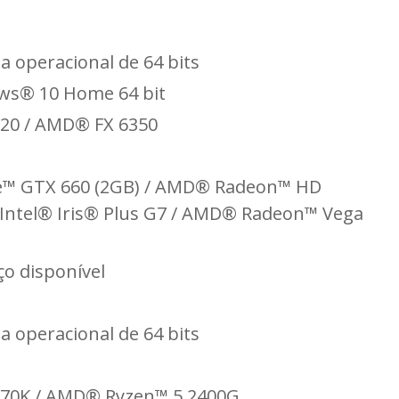
 operacional de 64 bits
ws® 10 Home 64 bit
120 / AMD® FX 6350
e™ GTX 660 (2GB) / AMD® Radeon™ HD
 / Intel® Iris® Plus G7 / AMD® Radeon™ Vega
o disponível
 operacional de 64 bits
670K / AMD® Ryzen™ 5 2400G