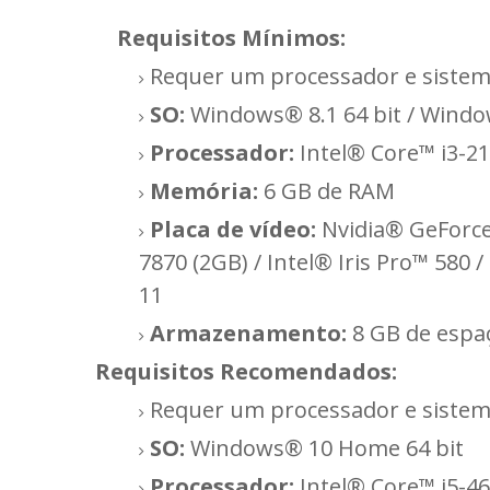
Requisitos Mínimos:
Requer um processador e sistema
SO:
Windows® 8.1 64 bit / Windo
Processador:
Intel® Core™ i3-2
Memória:
6 GB de RAM
Placa de vídeo:
Nvidia® GeForc
7870 (2GB) / Intel® Iris Pro™ 580
11
Armazenamento:
8 GB de espaç
Requisitos
Recomendados:
Requer um processador e sistema
SO:
Windows® 10 Home 64 bit
Processador:
Intel® Core™ i5-4