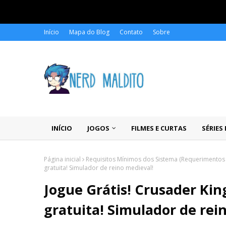
Início
Mapa do Blog
Contato
Sobre
INÍCIO
JOGOS
FILMES E CURTAS
SÉRIES
Página inicial
Requisitos Mínimos dos Sistema (Requerimento
gratuita! Simulador de reino medieval!
Jogue Grátis! Crusader Kin
gratuita! Simulador de rei