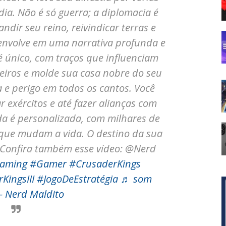
ia. Não é só guerra; a diplomacia é
dir seu reino, reivindicar terras e
 envolve em uma narrativa profunda e
 único, com traços que influenciam
eiros e molde sua casa nobre do seu
ga e perigo em todos os cantos. Você
 exércitos e até fazer alianças com
da é personalizada, com milhares de
 que mudam a vida. O destino da sua
 Confira também esse vídeo: @Nerd
aming
#Gamer
#CrusaderKings
KingsIII
#JogoDeEstratégia
♬ som
 - Nerd Maldito