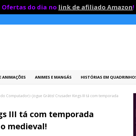
Ofertas do dia no
link de afiliado Amazon
!
 E ANIMAÇÕES
ANIMES E MANGÁS
HISTÓRIAS EM QUADRINHO
s do Computador)
Jogue Grátis! Crusader Kings III tá com temporada
gs III tá com temporada
no medieval!