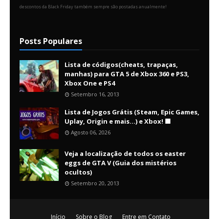
descontos da Black Friday também sempre são postadas anualmente!
Posts Populares
Lista de códigos(cheats, trapaças,
manhas) para GTA 5 de Xbox 360 e PS3,
Xbox One e PS4
Setembro 16, 2013
Lista de Jogos Grátis (Steam, Epic Games,
Uplay, Origin e mais...) e Xbox! 🟩
Agosto 06, 2026
Veja a localização de todos os easter
eggs de GTA V (Guia dos mistérios
ocultos)
Setembro 20, 2013
Início
Sobre o Blog
Entre em Contato