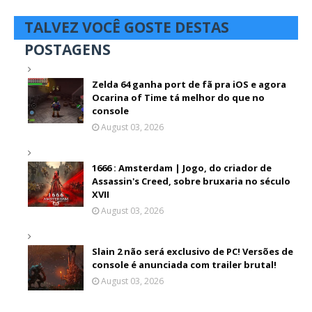
TALVEZ VOCÊ GOSTE DESTAS
POSTAGENS
Zelda 64 ganha port de fã pra iOS e agora
Ocarina of Time tá melhor do que no
console
August 03, 2026
1666 : Amsterdam | Jogo, do criador de
Assassin's Creed, sobre bruxaria no século
XVII
August 03, 2026
Slain 2 não será exclusivo de PC! Versões de
console é anunciada com trailer brutal!
August 03, 2026