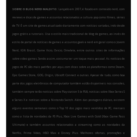
SOBRE O BLOG NERD MALDITO:
Lançado em 2007, é focado em conteúdo nerd, com
reviews e dicas de games e assuntos relacionados a cultura pop como filmes, séries
de TV. É um site de games atualizado diariamente com notícias variadas, indo desde
jogos grátis a tutoriais. Usa o estilo mais tradicional de blog de games, ao invés do
estilo de portal de notícias de games e assuntos geek e nerd em geral como o Jovem
Nerd, IGN Brasil, Game Vicio, Ovicio, Omelete, entre outros sites de informações
sobre video games. Sendo assim, costuma ter um toque mais pessoal. As notícias de
jogos de PC são mais padrões por aqui, com dicas sobre as plataformas como Steam,
Epic Games Store, GOG, Origin, Ubisoft Connect e outras. Apesar de tudo, como boa
parte dos jogos eletrônicos de computador também estão disponíveis nos consoles,
também sempre terão notícias sobre Playstation 5 (e PS4), notícias sobre Xbox Series S
e Series X e notícias sobre a Nintendo Switch. Além das postagens diárias, existem
alguns eventos semanais como o Top 10 dos jogos mais vendidos de PC, mensais
como a lista de novidades da PS Plus, Xbox Live Games with Gold (Xbox Game Pass
Ultimate) e também assuntos relacionados a streaming como as novidades da
Netflix, Prime Video, HBO Max e Disney Plus. Melhores ofertas, promoções e