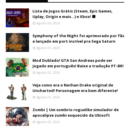
Lista de Jogos Grátis (Steam, Epic Games,
Uplay, Origin e mais...) e Xbox! 🟩
Agosto 06, 2026
Symphony of the Night foi aprimorado por fãs
e lançado em port incrível pra Sega Saturn
Agosto 01, 2026
Mod Dublado! GTA San Andreas pode ser
jogado em português! Baixe a tradução PT-BR!
Agosto 02, 2026
Veja como era o Nathan Drake original de
Uncharted! Personagem era bem diferente!
Agosto 01, 2026
Zombi | Um sombrio roguelike simulador de
apocalipse zumbi esquecido da Ubisoft
Agosto 02, 2026