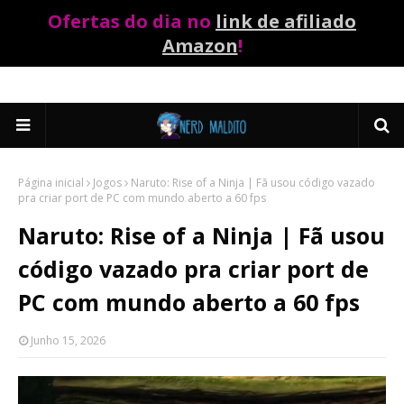
Ofertas do dia no
link de afiliado
Amazon
!
Página inicial
Jogos
Naruto: Rise of a Ninja | Fã usou código vazado
pra criar port de PC com mundo aberto a 60 fps
Naruto: Rise of a Ninja | Fã usou
código vazado pra criar port de
PC com mundo aberto a 60 fps
Junho 15, 2026