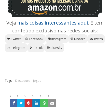
Veja
mais coisas interessantes aqui
. E tem
conteúdo exclusivo nas redes sociais:
🐦 Twitter
👍 Facebook
📷 Instagram
💬 Discord
🎮 Twitch
✉️ Telegram
🎵 TikTok
🔵 Bluesky
Tags:
Destaques
Jogos