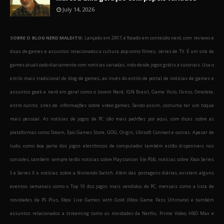
July 14, 2026
SOBRE O BLOG NERD MALDITO:
Lançado em 2007, é focado em conteúdo nerd, com reviews e
dicas de games e assuntos relacionados a cultura pop como filmes, séries de TV. É um site de
games atualizado diariamente com notícias variadas, indo desde jogos grátis a tutoriais. Usa o
estilo mais tradicional de blog de games, ao invés do estilo de portal de notícias de games e
assuntos geek e nerd em geral como o Jovem Nerd, IGN Brasil, Game Vicio, Ovicio, Omelete,
entre outros sites de informações sobre video games. Sendo assim, costuma ter um toque
mais pessoal. As notícias de jogos de PC são mais padrões por aqui, com dicas sobre as
plataformas como Steam, Epic Games Store, GOG, Origin, Ubisoft Connect e outras. Apesar de
tudo, como boa parte dos jogos eletrônicos de computador também estão disponíveis nos
consoles, também sempre terão notícias sobre Playstation 5 (e PS4), notícias sobre Xbox Series
S e Series X e notícias sobre a Nintendo Switch. Além das postagens diárias, existem alguns
eventos semanais como o Top 10 dos jogos mais vendidos de PC, mensais como a lista de
novidades da PS Plus, Xbox Live Games with Gold (Xbox Game Pass Ultimate) e também
assuntos relacionados a streaming como as novidades da Netflix, Prime Video, HBO Max e