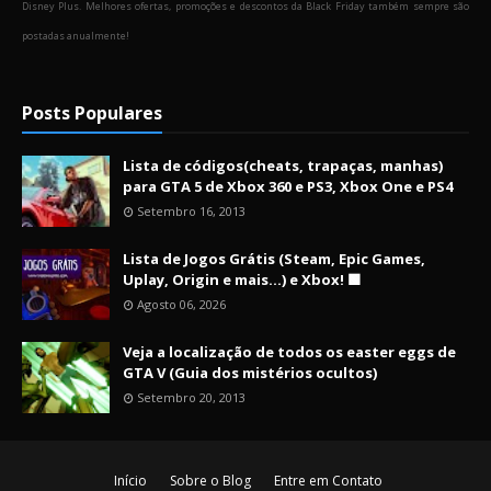
Disney Plus. Melhores ofertas, promoções e descontos da Black Friday também sempre são
postadas anualmente!
Posts Populares
Lista de códigos(cheats, trapaças, manhas)
para GTA 5 de Xbox 360 e PS3, Xbox One e PS4
Setembro 16, 2013
Lista de Jogos Grátis (Steam, Epic Games,
Uplay, Origin e mais...) e Xbox! 🟩
Agosto 06, 2026
Veja a localização de todos os easter eggs de
GTA V (Guia dos mistérios ocultos)
Setembro 20, 2013
Início
Sobre o Blog
Entre em Contato