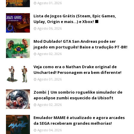
Agosto 01, 2026
Lista de Jogos Grátis (Steam, Epic Games,
Uplay, Origin e mais...) e Xbox! 🟩
Agosto 06, 2026
Mod Dublado! GTA San Andreas pode ser
jogado em português! Baixe a tradução PT-BR!
Agosto 02, 2026
Veja como era o Nathan Drake original de
Uncharted! Personagem era bem diferente!
Agosto 01, 2026
Zombi | Um sombrio roguelike simulador de
apocalipse zumbi esquecido da Ubisoft
Agosto 02, 2026
Emulador MAME é atualizado e agora arcades
da SEGA receberam grandes melhorias!
Agosto 04, 2026