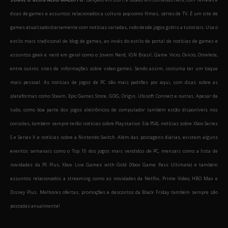
dicas de games e assuntos relacionados a cultura pop como filmes, séries de TV. É um site de
games atualizado diariamente com notícias variadas, indo desde jogos grátis a tutoriais. Usa o
estilo mais tradicional de blog de games, ao invés do estilo de portal de notícias de games e
assuntos geek e nerd em geral como o Jovem Nerd, IGN Brasil, Game Vicio, Ovicio, Omelete,
entre outros sites de informações sobre video games. Sendo assim, costuma ter um toque
mais pessoal. As notícias de jogos de PC são mais padrões por aqui, com dicas sobre as
plataformas como Steam, Epic Games Store, GOG, Origin, Ubisoft Connect e outras. Apesar de
tudo, como boa parte dos jogos eletrônicos de computador também estão disponíveis nos
consoles, também sempre terão notícias sobre Playstation 5 (e PS4), notícias sobre Xbox Series
S e Series X e notícias sobre a Nintendo Switch. Além das postagens diárias, existem alguns
eventos semanais como o Top 10 dos jogos mais vendidos de PC, mensais como a lista de
novidades da PS Plus, Xbox Live Games with Gold (Xbox Game Pass Ultimate) e também
assuntos relacionados a streaming como as novidades da Netflix, Prime Video, HBO Max e
Disney Plus. Melhores ofertas, promoções e descontos da Black Friday também sempre são
postadas anualmente!