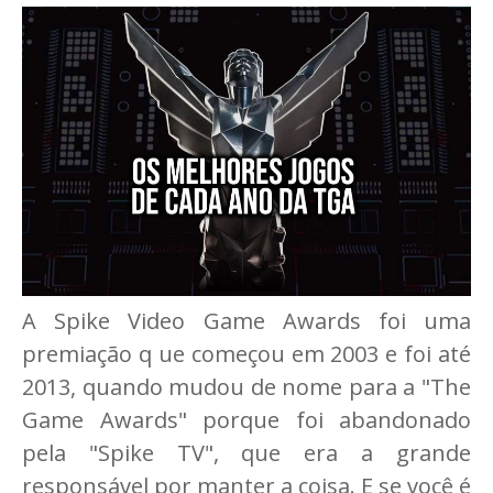
A Spike Video Game Awards foi uma
premiação q ue começou em 2003 e foi até
2013, quando mudou de nome para a "The
Game Awards" porque foi abandonado
pela "Spike TV", que era a grande
responsável por manter a coisa. E se você é