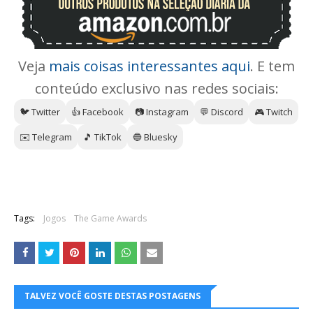
Veja
mais coisas interessantes aqui
. E tem
conteúdo exclusivo nas redes sociais:
🐦 Twitter
👍 Facebook
📷 Instagram
💬 Discord
🎮 Twitch
✉️ Telegram
🎵 TikTok
🔵 Bluesky
Tags:
Jogos
The Game Awards
TALVEZ VOCÊ GOSTE DESTAS POSTAGENS