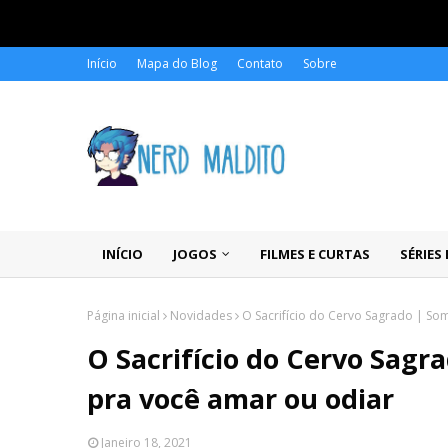
Início
Mapa do Blog
Contato
Sobre
INÍCIO
JOGOS
FILMES E CURTAS
SÉRIES
Página inicial
Novidades
O Sacrifício do Cervo Sagrado | So
O Sacrifício do Cervo Sagr
pra você amar ou odiar
Janeiro 18, 2021