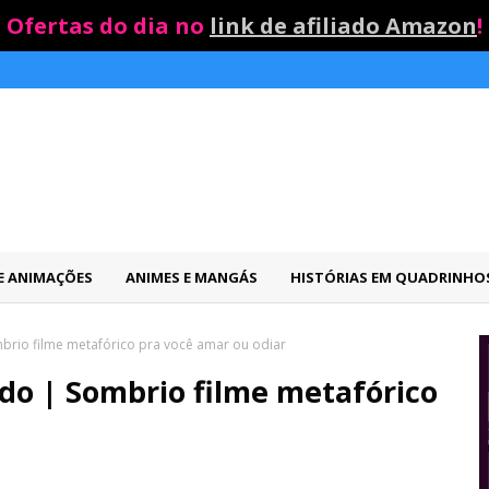
Ofertas do dia no
link de afiliado Amazon
!
 E ANIMAÇÕES
ANIMES E MANGÁS
HISTÓRIAS EM QUADRINHO
mbrio filme metafórico pra você amar ou odiar
ado | Sombrio filme metafórico