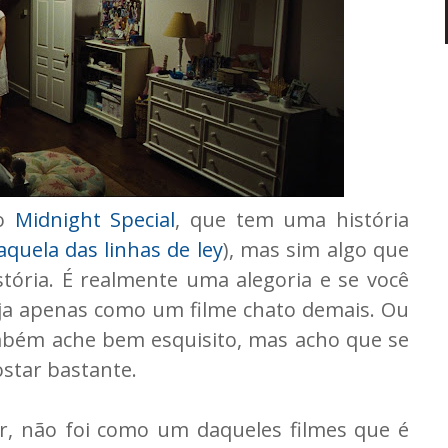
po
Midnight Special
, que tem uma história
aquela das linhas de ley
), mas sim algo que
tória. É realmente uma alegoria e se você
veja apenas como um filme chato demais. Ou
mbém ache bem esquisito, mas acho que se
ostar bastante.
r, não foi como um daqueles filmes que é