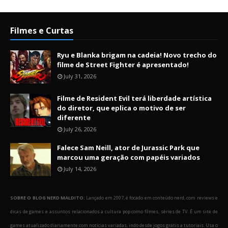
Filmes e Curtas
Ryu e Blanka brigam na cadeia! Novo trecho do
filme de Street Fighter é apresentado!
July 31, 2026
Filme de Resident Evil terá liberdade artística
do diretor, que eplica o motivo de ser
diferente
July 26, 2026
Falece Sam Neill, ator de Jurassic Park que
marcou uma geração com papéis variados
July 14, 2026
SOBRE O BLOG NERD MALDITO:
Lançado em 2007, é focado em conteúdo nerd, com reviews e
dicas de games e assuntos relacionados a cultura pop como filmes, séries de TV. É um site de
games atualizado diariamente com notícias variadas, indo desde jogos grátis a tutoriais. Usa o