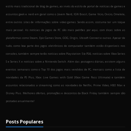
estilo mais tradicional de blog de games, ao invés do estilo de portal de notícias de games e
assuntos geek e nerd em geral como o Jovem Nerd, IGN Brasil, Game Vicio, Ovicio, Omelete,
entre outros sites de informações sobre video games. Sendo assim, costuma ter um toque
mais pessoal. As notícias de jogos de PC são mais padrões por aqui, com dicas sobre as
plataformas como Steam, Epic Games Store, GOG, Origin, Ubisoft Connect e outras. Apesar de
tudo, como boa parte dos jogos eletrônicos de computador também estão disponíveis nos
consoles, também sempre terão notícias sobre Playstation 5 (e PS4), notícias sobre Xbox Series
S e Series X e notícias sobre a Nintendo Switch. Além das postagens diárias, existem alguns
eventos semanais como o Top 10 dos jogos mais vendidos de PC, mensais como a lista de
novidades da PS Plus, Xbox Live Games with Gold (Xbox Game Pass Ultimate) e também
assuntos relacionados a streaming como as novidades da Netflix, Prime Video, HBO Max e
Disney Plus. Melhores ofertas, promoções e descontos da Black Friday também sempre são
postadas anualmente!
Posts Populares