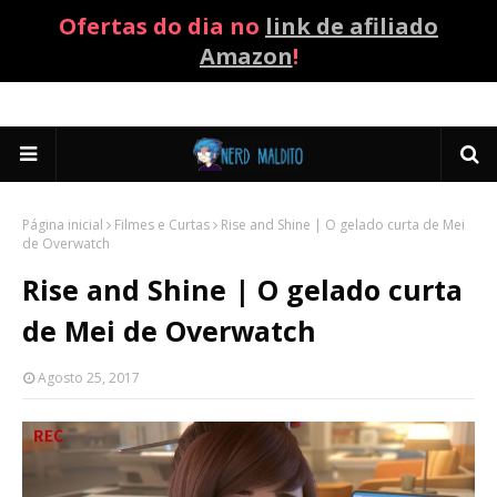
Ofertas do dia no
link de afiliado
Amazon
!
Página inicial
Filmes e Curtas
Rise and Shine | O gelado curta de Mei
de Overwatch
Rise and Shine | O gelado curta
de Mei de Overwatch
Agosto 25, 2017