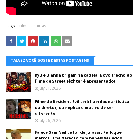
Tags:
Filmes e Curtas
TALVEZ VOCÊ GOSTE DESTAS POSTAGENS
Ryu e Blanka brigam na cadeia! Novo trecho do
filme de Street Fighter é apresentado!
July 31, 2026
Filme de Resident Evil terá liberdade artística
do diretor, que eplica o motivo de ser
diferente
July 26, 2026
Falece Sam Neill, ator de Jurassic Park que
marcou uma geração com papéis variados