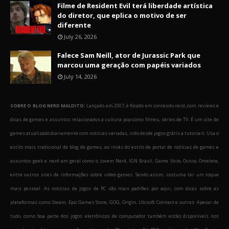
Filme de Resident Evil terá liberdade artística
do diretor, que eplica o motivo de ser
diferente
July 26, 2026
Falece Sam Neill, ator de Jurassic Park que
marcou uma geração com papéis variados
July 14, 2026
SOBRE O BLOG NERD MALDITO:
Lançado em 2007, é focado em conteúdo nerd, com reviews e
dicas de games e assuntos relacionados a cultura pop como filmes, séries de TV. É um site de
games atualizado diariamente com notícias variadas, indo desde jogos grátis a tutoriais. Usa o
estilo mais tradicional de blog de games, ao invés do estilo de portal de notícias de games e
assuntos geek e nerd em geral como o Jovem Nerd, IGN Brasil, Game Vicio, Ovicio, Omelete,
entre outros sites de informações sobre video games. Sendo assim, costuma ter um toque
mais pessoal. As notícias de jogos de PC são mais padrões por aqui, com dicas sobre as
plataformas como Steam, Epic Games Store, GOG, Origin, Ubisoft Connect e outras. Apesar de
tudo, como boa parte dos jogos eletrônicos de computador também estão disponíveis nos