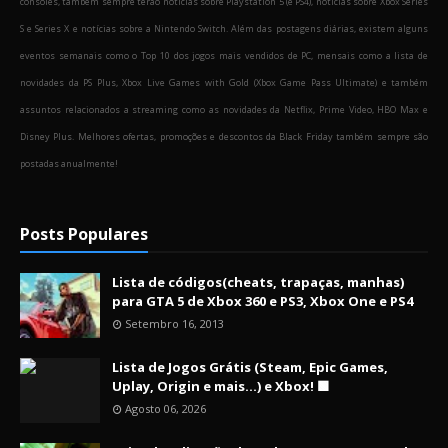
consoles, também sempre terão notícias sobre Playstation 5 (e PS4), notícias sobre Xbox Series
S e Series X e notícias sobre a Nintendo Switch. Além das postagens diárias, existem alguns
eventos semanais como o Top 10 dos jogos mais vendidos de PC, mensais como a lista de
novidades da PS Plus, Xbox Live Games with Gold (Xbox Game Pass Ultimate) e também
assuntos relacionados a streaming como as novidades da Netflix, Prime Video, HBO Max e
Disney Plus. Melhores ofertas, promoções e descontos da Black Friday também sempre são
postadas anualmente!
Posts Populares
Lista de códigos(cheats, trapaças, manhas)
para GTA 5 de Xbox 360 e PS3, Xbox One e PS4
Setembro 16, 2013
Lista de Jogos Grátis (Steam, Epic Games,
Uplay, Origin e mais...) e Xbox! 🟩
Agosto 06, 2026