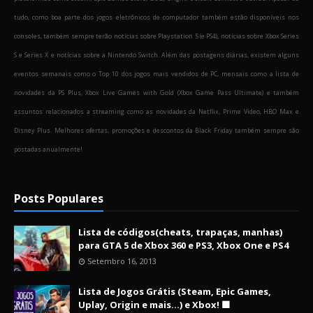
tudo, como boa parte dos jogos eletrônicos de computador também estão disponíveis nos
consoles, também sempre terão notícias sobre Playstation 5 (e PS4), notícias sobre Xbox Series
S e Series X e notícias sobre a Nintendo Switch. Além das postagens diárias, existem alguns
eventos semanais como o Top 10 dos jogos mais vendidos de PC, mensais como a lista de
novidades da PS Plus, Xbox Live Games with Gold (Xbox Game Pass Ultimate) e também
assuntos relacionados a streaming como as novidades da Netflix, Prime Video, HBO Max e
Disney Plus. Melhores ofertas, promoções e descontos da Black Friday também sempre são
postadas anualmente!
Posts Populares
Lista de códigos(cheats, trapaças, manhas)
para GTA 5 de Xbox 360 e PS3, Xbox One e PS4
Setembro 16, 2013
Lista de Jogos Grátis (Steam, Epic Games,
Uplay, Origin e mais...) e Xbox! 🟩