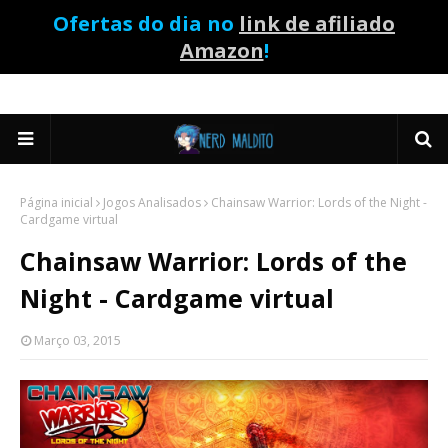
Ofertas do dia no
link de afiliado
Amazon
!
Página inicial
Jogos Analisados
Chainsaw Warrior: Lords of the Night -
Cardgame virtual
Chainsaw Warrior: Lords of the
Night - Cardgame virtual
Março 03, 2015