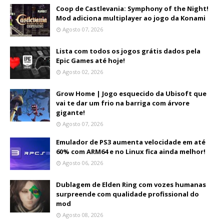
Coop de Castlevania: Symphony of the Night!
Mod adiciona multiplayer ao jogo da Konami
Agosto 07, 2026
Lista com todos os jogos grátis dados pela
Epic Games até hoje!
Agosto 02, 2026
Grow Home | Jogo esquecido da Ubisoft que
vai te dar um frio na barriga com árvore
gigante!
Agosto 07, 2026
Emulador de PS3 aumenta velocidade em até
60% com ARM64 e no Linux fica ainda melhor!
Agosto 06, 2026
Dublagem de Elden Ring com vozes humanas
surpreende com qualidade profissional do
mod
Agosto 08, 2026