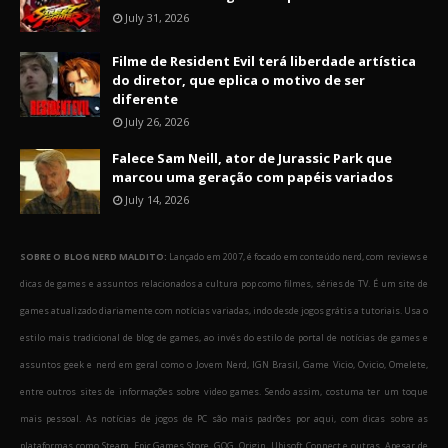
July 31, 2026
Filme de Resident Evil terá liberdade artística
do diretor, que eplica o motivo de ser
diferente
July 26, 2026
Falece Sam Neill, ator de Jurassic Park que
marcou uma geração com papéis variados
July 14, 2026
SOBRE O BLOG NERD MALDITO:
Lançado em 2007, é focado em conteúdo nerd, com reviews e
dicas de games e assuntos relacionados a cultura pop como filmes, séries de TV. É um site de
games atualizado diariamente com notícias variadas, indo desde jogos grátis a tutoriais. Usa o
estilo mais tradicional de blog de games, ao invés do estilo de portal de notícias de games e
assuntos geek e nerd em geral como o Jovem Nerd, IGN Brasil, Game Vicio, Ovicio, Omelete,
entre outros sites de informações sobre video games. Sendo assim, costuma ter um toque
mais pessoal. As notícias de jogos de PC são mais padrões por aqui, com dicas sobre as
plataformas como Steam, Epic Games Store, GOG, Origin, Ubisoft Connect e outras. Apesar de