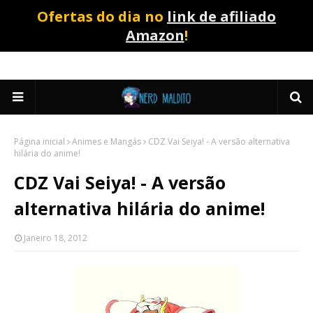
Ofertas do dia no
link de afiliado
Amazon
!
Página inicial
Animes e Mangás
CDZ Vai Seiya! - A versão alternativa
hilária do anime!
CDZ Vai Seiya! - A versão
alternativa hilária do anime!
Janeiro 18, 2012