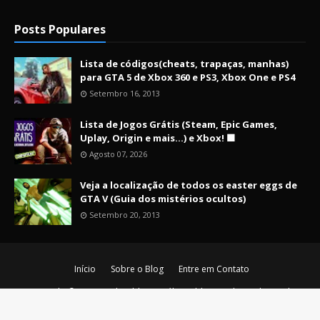
Posts Populares
Lista de códigos(cheats, trapaças, manhas)
para GTA 5 de Xbox 360 e PS3, Xbox One e PS4
Setembro 16, 2013
Lista de Jogos Grátis (Steam, Epic Games,
Uplay, Origin e mais...) e Xbox! 🟩
Agosto 07, 2026
Veja a localização de todos os easter eggs de
GTA V (Guia dos mistérios ocultos)
Setembro 20, 2013
Início
Sobre o Blog
Entre em Contato
Copyright ©
2026
Nerd Maldito - O último blog nerd vivo da era de
ouro!