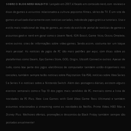
SOBRE O BLOG NERD MALDITO:
Lançado em 2007, é focado em conteúdo nerd, com reviews e
dicas de games e assuntos relacionados a cultura pop como filmes, séries de TV. É um site de
games atualizado diariamente com notícias variadas, indo desde jogos grátis a tutoriais. Usa o
estilo mais tradicional de blog de games, ao invés do estilo de portal de notícias de games e
assuntos geek e nerd em geral como o Jovem Nerd, IGN Brasil, Game Vicio, Ovicio, Omelete,
entre outros sites de informações sobre video games. Sendo assim, costuma ter um toque
mais pessoal. As notícias de jogos de PC são mais padrões por aqui, com dicas sobre as
plataformas como Steam, Epic Games Store, GOG, Origin, Ubisoft Connect e outras. Apesar de
tudo, como boa parte dos jogos eletrônicos de computador também estão disponíveis nos
consoles, também sempre terão notícias sobre Playstation 5 (e PS4), notícias sobre Xbox Series
S e Series X e notícias sobre a Nintendo Switch. Além das postagens diárias, existem alguns
eventos semanais como o Top 10 dos jogos mais vendidos de PC, mensais como a lista de
novidades da PS Plus, Xbox Live Games with Gold (Xbox Game Pass Ultimate) e também
assuntos relacionados a streaming como as novidades da Netflix, Prime Video, HBO Max e
Disney Plus. Melhores ofertas, promoções e descontos da Black Friday também sempre são
postadas anualmente!