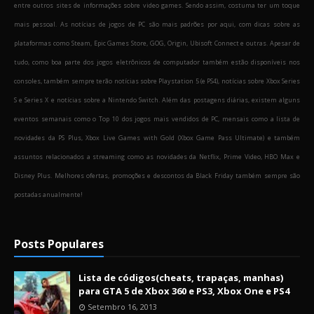
entre outros sites de informações sobre video games. Sendo assim, costuma ter um toque
mais pessoal. As notícias de jogos de PC são mais padrões por aqui, com dicas sobre as
plataformas como Steam, Epic Games Store, GOG, Origin, Ubisoft Connect e outras. Apesar de
tudo, como boa parte dos jogos eletrônicos de computador também estão disponíveis nos
consoles, também sempre terão notícias sobre Playstation 5 (e PS4), notícias sobre Xbox Series
S e Series X e notícias sobre a Nintendo Switch. Além das postagens diárias, existem alguns
eventos semanais como o Top 10 dos jogos mais vendidos de PC, mensais como a lista de
novidades da PS Plus, Xbox Live Games with Gold (Xbox Game Pass Ultimate) e também
assuntos relacionados a streaming como as novidades da Netflix, Prime Video, HBO Max e
Disney Plus. Melhores ofertas, promoções e descontos da Black Friday também sempre são
postadas anualmente!
Posts Populares
Lista de códigos(cheats, trapaças, manhas)
para GTA 5 de Xbox 360 e PS3, Xbox One e PS4
Setembro 16, 2013