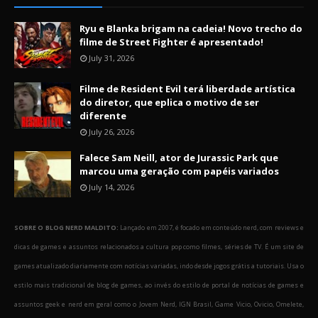
Ryu e Blanka brigam na cadeia! Novo trecho do
filme de Street Fighter é apresentado!
July 31, 2026
Filme de Resident Evil terá liberdade artística
do diretor, que eplica o motivo de ser
diferente
July 26, 2026
Falece Sam Neill, ator de Jurassic Park que
marcou uma geração com papéis variados
July 14, 2026
SOBRE O BLOG NERD MALDITO:
Lançado em 2007, é focado em conteúdo nerd, com reviews e
dicas de games e assuntos relacionados a cultura pop como filmes, séries de TV. É um site de
games atualizado diariamente com notícias variadas, indo desde jogos grátis a tutoriais. Usa o
estilo mais tradicional de blog de games, ao invés do estilo de portal de notícias de games e
assuntos geek e nerd em geral como o Jovem Nerd, IGN Brasil, Game Vicio, Ovicio, Omelete,