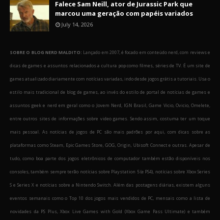
Falece Sam Neill, ator de Jurassic Park que
marcou uma geração com papéis variados
July 14, 2026
SOBRE O BLOG NERD MALDITO:
Lançado em 2007, é focado em conteúdo nerd, com reviews e
dicas de games e assuntos relacionados a cultura pop como filmes, séries de TV. É um site de
games atualizado diariamente com notícias variadas, indo desde jogos grátis a tutoriais. Usa o
estilo mais tradicional de blog de games, ao invés do estilo de portal de notícias de games e
assuntos geek e nerd em geral como o Jovem Nerd, IGN Brasil, Game Vicio, Ovicio, Omelete,
entre outros sites de informações sobre video games. Sendo assim, costuma ter um toque
mais pessoal. As notícias de jogos de PC são mais padrões por aqui, com dicas sobre as
plataformas como Steam, Epic Games Store, GOG, Origin, Ubisoft Connect e outras. Apesar de
tudo, como boa parte dos jogos eletrônicos de computador também estão disponíveis nos
consoles, também sempre terão notícias sobre Playstation 5 (e PS4), notícias sobre Xbox Series
S e Series X e notícias sobre a Nintendo Switch. Além das postagens diárias, existem alguns
eventos semanais como o Top 10 dos jogos mais vendidos de PC, mensais como a lista de
novidades da PS Plus, Xbox Live Games with Gold (Xbox Game Pass Ultimate) e também