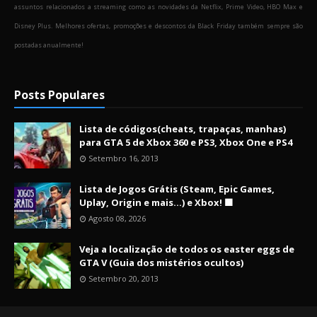
assuntos relacionados a streaming como as novidades da Netflix, Prime Video, HBO Max e
Disney Plus. Melhores ofertas, promoções e descontos da Black Friday também sempre são
postadas anualmente!
Posts Populares
Lista de códigos(cheats, trapaças, manhas)
para GTA 5 de Xbox 360 e PS3, Xbox One e PS4
Setembro 16, 2013
Lista de Jogos Grátis (Steam, Epic Games,
Uplay, Origin e mais...) e Xbox! 🟩
Agosto 08, 2026
Veja a localização de todos os easter eggs de
GTA V (Guia dos mistérios ocultos)
Setembro 20, 2013