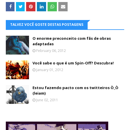
TALVEZ VOCÊ GOSTE DESTAS POSTAGENS
O enorme preconceito com fãs de obras
adaptadas
February 06, 2012
Você sabe o que é um Spin-Off? Descubra!
January 01, 2012
Estou fazendo pacto com os twitteiros Ò_Ò
(leiam)
June 02, 2011