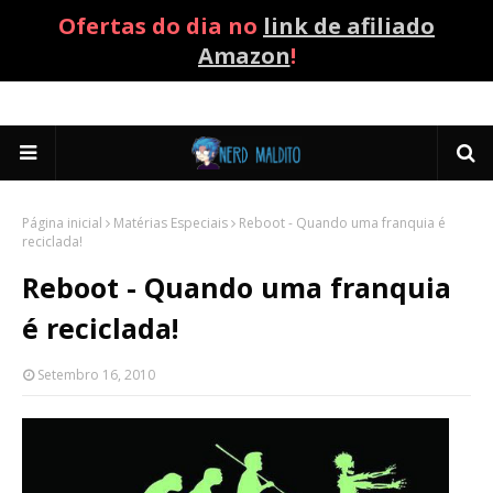
Ofertas do dia no
link de afiliado
Amazon
!
Página inicial
Matérias Especiais
Reboot - Quando uma franquia é
reciclada!
Reboot - Quando uma franquia
é reciclada!
Setembro 16, 2010