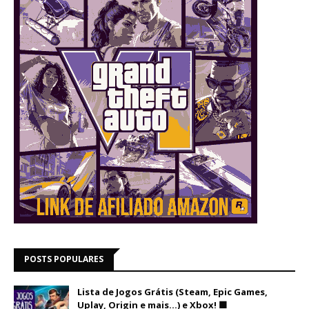
POSTS POPULARES
Lista de Jogos Grátis (Steam, Epic Games,
Uplay, Origin e mais...) e Xbox! 🟩