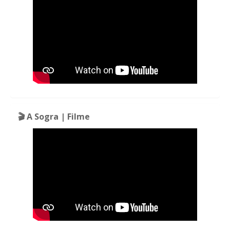
🎬 A Sogra | Filme