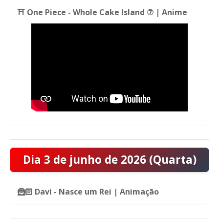
⛩️ One Piece - Whole Cake Island ⑦ | Anime
Dia 3 de junho de 2026 (Quarta)
🦹🏻 Davi - Nasce um Rei | Animação