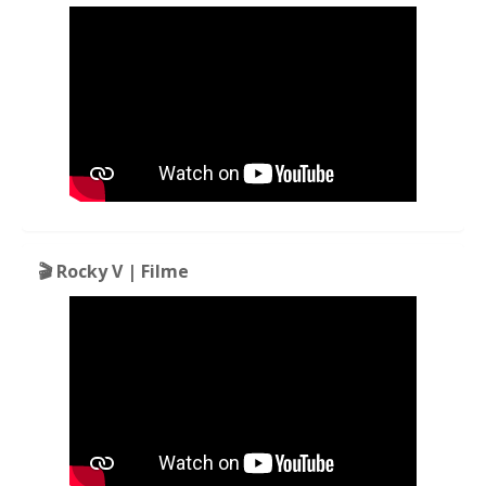
🎬 Rocky V | Filme