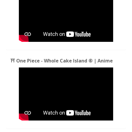
⛩️ One Piece - Whole Cake Island ⑥ | Anime