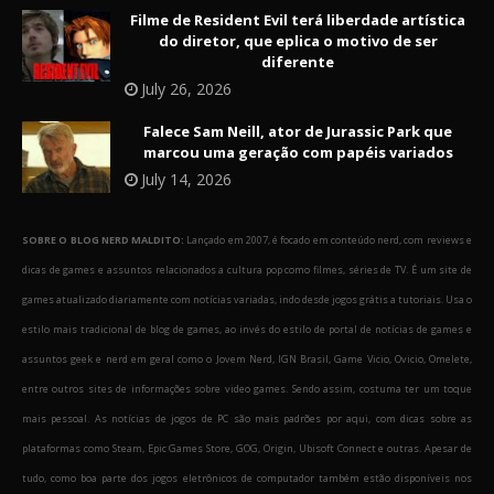
Filme de Resident Evil terá liberdade artística
do diretor, que eplica o motivo de ser
diferente
July 26, 2026
Falece Sam Neill, ator de Jurassic Park que
marcou uma geração com papéis variados
July 14, 2026
SOBRE O BLOG NERD MALDITO:
Lançado em 2007, é focado em conteúdo nerd, com reviews e
dicas de games e assuntos relacionados a cultura pop como filmes, séries de TV. É um site de
games atualizado diariamente com notícias variadas, indo desde jogos grátis a tutoriais. Usa o
estilo mais tradicional de blog de games, ao invés do estilo de portal de notícias de games e
assuntos geek e nerd em geral como o Jovem Nerd, IGN Brasil, Game Vicio, Ovicio, Omelete,
entre outros sites de informações sobre video games. Sendo assim, costuma ter um toque
mais pessoal. As notícias de jogos de PC são mais padrões por aqui, com dicas sobre as
plataformas como Steam, Epic Games Store, GOG, Origin, Ubisoft Connect e outras. Apesar de
tudo, como boa parte dos jogos eletrônicos de computador também estão disponíveis nos