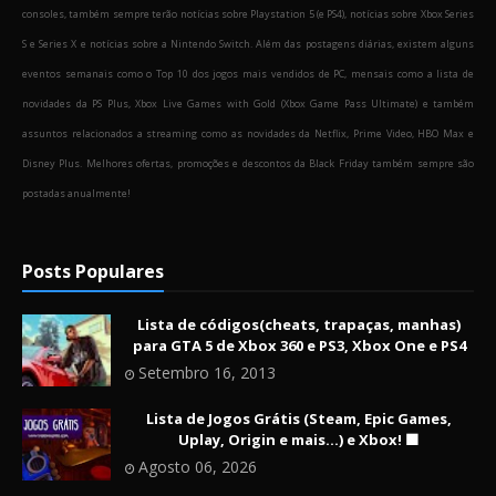
consoles, também sempre terão notícias sobre Playstation 5 (e PS4), notícias sobre Xbox Series
S e Series X e notícias sobre a Nintendo Switch. Além das postagens diárias, existem alguns
eventos semanais como o Top 10 dos jogos mais vendidos de PC, mensais como a lista de
novidades da PS Plus, Xbox Live Games with Gold (Xbox Game Pass Ultimate) e também
assuntos relacionados a streaming como as novidades da Netflix, Prime Video, HBO Max e
Disney Plus. Melhores ofertas, promoções e descontos da Black Friday também sempre são
postadas anualmente!
Posts Populares
Lista de códigos(cheats, trapaças, manhas)
para GTA 5 de Xbox 360 e PS3, Xbox One e PS4
Setembro 16, 2013
Lista de Jogos Grátis (Steam, Epic Games,
Uplay, Origin e mais...) e Xbox! 🟩
Agosto 06, 2026