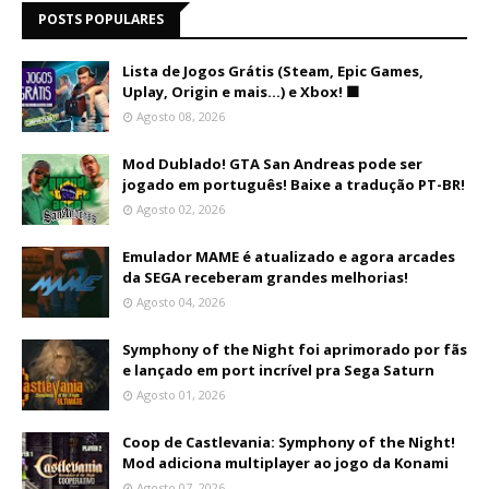
POSTS POPULARES
Lista de Jogos Grátis (Steam, Epic Games,
Uplay, Origin e mais...) e Xbox! 🟩
Agosto 08, 2026
Mod Dublado! GTA San Andreas pode ser
jogado em português! Baixe a tradução PT-BR!
Agosto 02, 2026
Emulador MAME é atualizado e agora arcades
da SEGA receberam grandes melhorias!
Agosto 04, 2026
Symphony of the Night foi aprimorado por fãs
e lançado em port incrível pra Sega Saturn
Agosto 01, 2026
Coop de Castlevania: Symphony of the Night!
Mod adiciona multiplayer ao jogo da Konami
Agosto 07, 2026