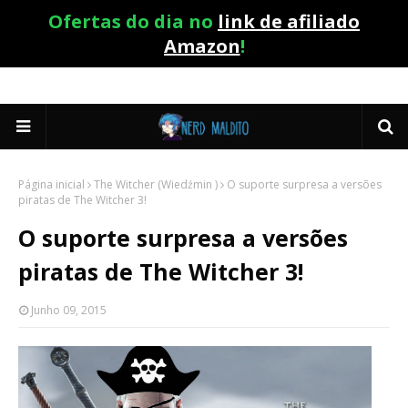
Ofertas do dia no
link de afiliado
Amazon
!
Página inicial
The Witcher (Wiedźmin )
O suporte surpresa a versões
piratas de The Witcher 3!
O suporte surpresa a versões
piratas de The Witcher 3!
Junho 09, 2015