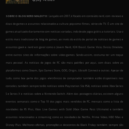
SOBRE O BLOG NERD MALDITO:
Lançado em 2007, é focado em conteúdo nerd, com reviews e
dicas de games e assuntos relacionados a cultura pop como filmes, séries de TV. É um site de
games atualizado diariamente com notícias variadas, indo desde jogos grátis a tutoriais. Usa o
estilo mais tradicional de blog de games, ao invés do estilo de portal de notícias de games e
assuntos geek e nerd em geral como o Jovem Nerd, IGN Brasil, Game Vicio, Ovicio, Omelete,
entre outros sites de informações sobre video games. Sendo assim, costuma ter um toque
mais pessoal. As notícias de jogos de PC são mais padrões por aqui, com dicas sobre as
plataformas como Steam, Epic Games Store, GOG, Origin, Ubisoft Connect e outras. Apesar de
tudo, como boa parte dos jogos eletrônicos de computador também estão disponíveis nos
consoles, também sempre terão notícias sobre Playstation 5 (e PS4), notícias sobre Xbox Series
S e Series X e notícias sobre a Nintendo Switch. Além das postagens diárias, existem alguns
eventos semanais como o Top 10 dos jogos mais vendidos de PC, mensais como a lista de
novidades da PS Plus, Xbox Live Games with Gold (Xbox Game Pass Ultimate) e também
assuntos relacionados a streaming como as novidades da Netflix, Prime Video, HBO Max e
Disney Plus. Melhores ofertas, promoções e descontos da Black Friday também sempre são