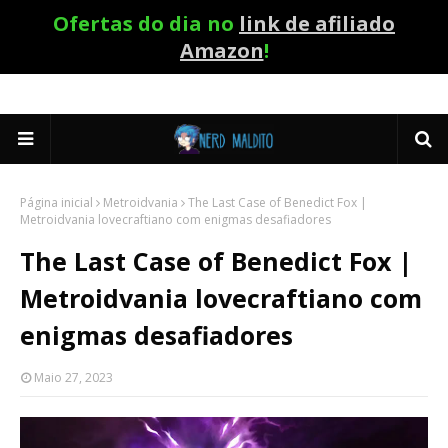
Ofertas do dia no
link de afiliado
Amazon
!
Página inicial
Metroidvania
The Last Case of Benedict Fox |
Metroidvania lovecraftiano com enigmas desafiadores
The Last Case of Benedict Fox |
Metroidvania lovecraftiano com
enigmas desafiadores
Maio 27, 2023