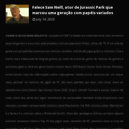
Falece Sam Neill, ator de Jurassic Park que
marcou uma geração com papéis variados
July 14, 2026
SOBRE O BLOG NERD MALDITO:
Lançado em 2007, é focado em conteúdo nerd, com reviews e
dicas de games e assuntos relacionados a cultura pop como filmes, séries de TV. É um site de
games atualizado diariamente com notícias variadas, indo desde jogos grátis a tutoriais. Usa o
estilo mais tradicional de blog de games, ao invés do estilo de portal de notícias de games e
assuntos geek e nerd em geral como o Jovem Nerd, IGN Brasil, Game Vicio, Ovicio, Omelete,
entre outros sites de informações sobre video games. Sendo assim, costuma ter um toque
mais pessoal. As notícias de jogos de PC são mais padrões por aqui, com dicas sobre as
plataformas como Steam, Epic Games Store, GOG, Origin, Ubisoft Connect e outras. Apesar de
tudo, como boa parte dos jogos eletrônicos de computador também estão disponíveis nos
consoles, também sempre terão notícias sobre Playstation 5 (e PS4), notícias sobre Xbox Series
S e Series X e notícias sobre a Nintendo Switch. Além das postagens diárias, existem alguns
eventos semanais como o Top 10 dos jogos mais vendidos de PC, mensais como a lista de
novidades da PS Plus, Xbox Live Games with Gold (Xbox Game Pass Ultimate) e também