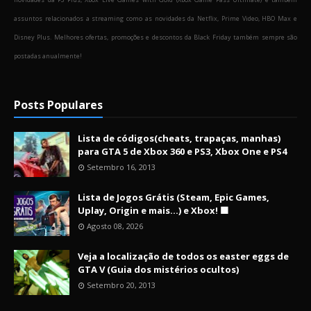
assuntos relacionados a streaming como as novidades da Netflix, Prime Video, HBO Max e
Disney Plus. Melhores ofertas, promoções e descontos da Black Friday também sempre são
postadas anualmente!
Posts Populares
Lista de códigos(cheats, trapaças, manhas)
para GTA 5 de Xbox 360 e PS3, Xbox One e PS4
Setembro 16, 2013
Lista de Jogos Grátis (Steam, Epic Games,
Uplay, Origin e mais...) e Xbox! 🟩
Agosto 08, 2026
Veja a localização de todos os easter eggs de
GTA V (Guia dos mistérios ocultos)
Setembro 20, 2013