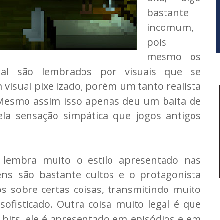
bastante
incomum,
pois
mesmo os
ral são lembrados por visuais que se
visual pixelizado, porém um tanto realista
Mesmo assim isso apenas deu um baita de
la sensação simpática que jogos antigos
 lembra muito o estilo apresentado nas
ens são bastante cultos e o protagonista
 sobre certas coisas, transmitindo muito
ofisticado. Outra coisa muito legal é que
bits, ele é apresentado em episódios e em