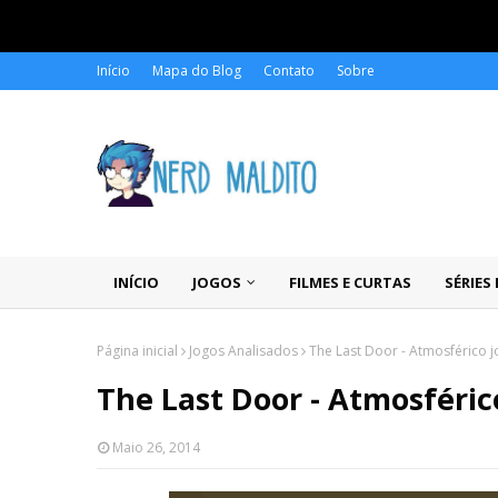
Início
Mapa do Blog
Contato
Sobre
INÍCIO
JOGOS
FILMES E CURTAS
SÉRIES
Página inicial
Jogos Analisados
The Last Door - Atmosférico 
The Last Door - Atmosféric
Maio 26, 2014