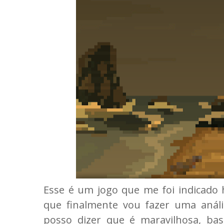
Esse é um jogo que me foi indicado h
que finalmente vou fazer uma anál
posso dizer que é maravilhosa, b