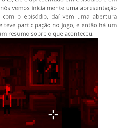
 nós vemos inicialmente uma apresentação
r com o episódio, daí vem uma abertura
 teve participação no jogo, e então há um
um resumo sobre o que aconteceu.