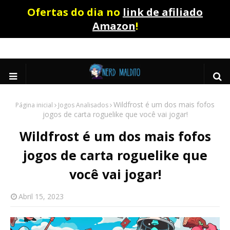
Ofertas do dia no
link de afiliado
Amazon
!
Wildfrost é um dos mais fofos
Página inicial
Jogos Analisados
jogos de carta roguelike que você vai jogar!
Wildfrost é um dos mais fofos
jogos de carta roguelike que
você vai jogar!
Abril 15, 2023