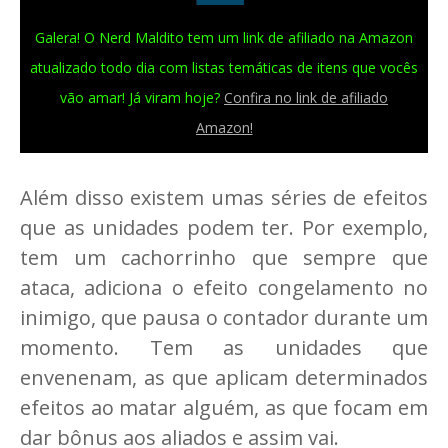
Galera! O Nerd Maldito tem um link de afiliado na Amazon
atualizado todo dia com listas temáticas de itens que vocês
vão amar! Já viram hoje?
Confira no link de afiliado
Amazon!
Além disso existem umas séries de efeitos
que as unidades podem ter. Por exemplo,
tem um cachorrinho que sempre que
ataca, adiciona o efeito congelamento no
inimigo, que pausa o contador durante um
momento. Tem as unidades que
envenenam, as que aplicam determinados
efeitos ao matar alguém, as que focam em
dar bônus aos aliados e assim vai.