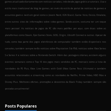
games atualizado diariamente com notícias variadas, indo desde jogos grátis a tutoriais. Usa o
estilo mais tradicional de blog de games, ao invés do estilo de portal de notícias de games e
assuntos geek e nerd em geral como o Jovem Nerd, IGN Brasil, Game Vicio, Ovicio, Omelete,
entre outros sites de informações sobre video games. Sendo assim, costuma ter um toque
mais pessoal. As notícias de jogos de PC são mais padrões por aqui, com dicas sobre as
plataformas como Steam, Epic Games Store, GOG, Origin, Ubisoft Connect e outras. Apesar de
tudo, como boa parte dos jogos eletrônicos de computador também estão disponíveis nos
consoles, também sempre terão notícias sobre Playstation 5 (e PS4), notícias sobre Xbox Series
S e Series X e notícias sobre a Nintendo Switch. Além das postagens diárias, existem alguns
eventos semanais como o Top 10 dos jogos mais vendidos de PC, mensais como a lista de
novidades da PS Plus, Xbox Live Games with Gold (Xbox Game Pass Ultimate) e também
assuntos relacionados a streaming como as novidades da Netflix, Prime Video, HBO Max e
Disney Plus. Melhores ofertas, promoções e descontos da Black Friday também sempre são
postadas anualmente!
Posts Populares