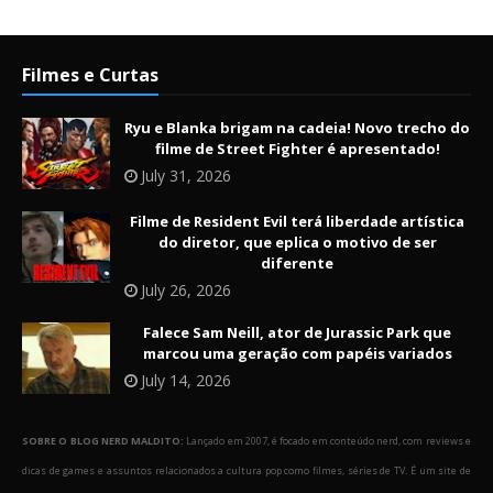
Filmes e Curtas
Ryu e Blanka brigam na cadeia! Novo trecho do
filme de Street Fighter é apresentado!
July 31, 2026
Filme de Resident Evil terá liberdade artística
do diretor, que eplica o motivo de ser
diferente
July 26, 2026
Falece Sam Neill, ator de Jurassic Park que
marcou uma geração com papéis variados
July 14, 2026
SOBRE O BLOG NERD MALDITO:
Lançado em 2007, é focado em conteúdo nerd, com reviews e
dicas de games e assuntos relacionados a cultura pop como filmes, séries de TV. É um site de