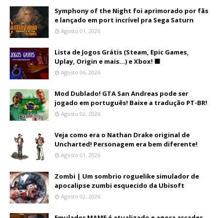
Symphony of the Night foi aprimorado por fãs
e lançado em port incrível pra Sega Saturn
Agosto 01, 2026
Lista de Jogos Grátis (Steam, Epic Games,
Uplay, Origin e mais...) e Xbox! 🟩
Agosto 06, 2026
Mod Dublado! GTA San Andreas pode ser
jogado em português! Baixe a tradução PT-BR!
Agosto 02, 2026
Veja como era o Nathan Drake original de
Uncharted! Personagem era bem diferente!
Agosto 01, 2026
Zombi | Um sombrio roguelike simulador de
apocalipse zumbi esquecido da Ubisoft
Agosto 02, 2026
Emulador MAME é atualizado e agora arcades