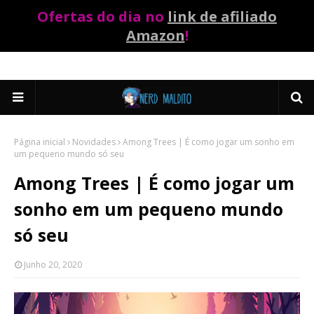
Ofertas do dia no
link de afiliado
Amazon
!
Página inicial
Novidades
Among Trees | É como jogar um sonho em
um pequeno mundo só seu
Among Trees | É como jogar um
sonho em um pequeno mundo
só seu
Junho 20, 2020