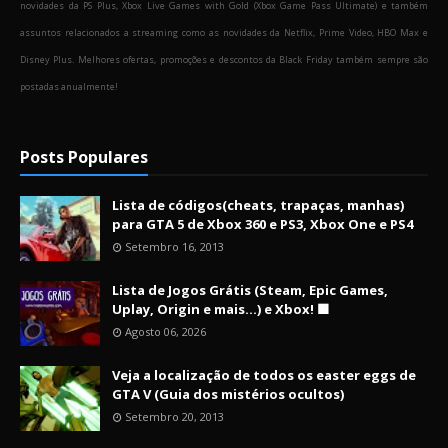
novidades da PS Plus, Xbox Live Games with Gold (Xbox Game Pass Ultimate) e também
assuntos relacionados a streaming como as novidades da Netflix, Prime Video, HBO Max e
Disney Plus. Melhores ofertas, promoções e descontos da Black Friday também sempre são
postadas anualmente!
Posts Populares
Lista de códigos(cheats, trapaças, manhas)
para GTA 5 de Xbox 360 e PS3, Xbox One e PS4
Setembro 16, 2013
Lista de Jogos Grátis (Steam, Epic Games,
Uplay, Origin e mais...) e Xbox! 🟩
Agosto 06, 2026
Veja a localização de todos os easter eggs de
GTA V (Guia dos mistérios ocultos)
Setembro 20, 2013