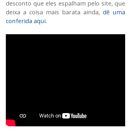
desconto que eles espalham pelo site, que
deixa a coisa mais barata ainda,
dê uma
conferida aqui
.