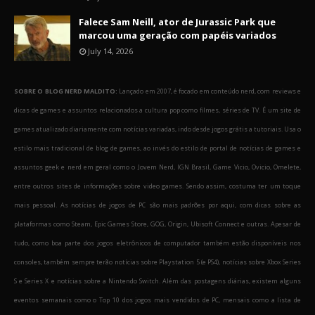
Falece Sam Neill, ator de Jurassic Park que
marcou uma geração com papéis variados
July 14, 2026
SOBRE O BLOG NERD MALDITO:
Lançado em 2007, é focado em conteúdo nerd, com reviews e
dicas de games e assuntos relacionados a cultura pop como filmes, séries de TV. É um site de
games atualizado diariamente com notícias variadas, indo desde jogos grátis a tutoriais. Usa o
estilo mais tradicional de blog de games, ao invés do estilo de portal de notícias de games e
assuntos geek e nerd em geral como o Jovem Nerd, IGN Brasil, Game Vicio, Ovicio, Omelete,
entre outros sites de informações sobre video games. Sendo assim, costuma ter um toque
mais pessoal. As notícias de jogos de PC são mais padrões por aqui, com dicas sobre as
plataformas como Steam, Epic Games Store, GOG, Origin, Ubisoft Connect e outras. Apesar de
tudo, como boa parte dos jogos eletrônicos de computador também estão disponíveis nos
consoles, também sempre terão notícias sobre Playstation 5 (e PS4), notícias sobre Xbox Series
S e Series X e notícias sobre a Nintendo Switch. Além das postagens diárias, existem alguns
eventos semanais como o Top 10 dos jogos mais vendidos de PC, mensais como a lista de