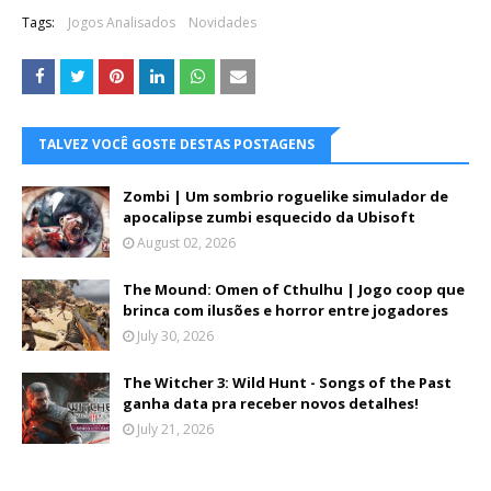
Tags:
Jogos Analisados
Novidades
TALVEZ VOCÊ GOSTE DESTAS POSTAGENS
Zombi | Um sombrio roguelike simulador de
apocalipse zumbi esquecido da Ubisoft
August 02, 2026
The Mound: Omen of Cthulhu | Jogo coop que
brinca com ilusões e horror entre jogadores
July 30, 2026
The Witcher 3: Wild Hunt - Songs of the Past
ganha data pra receber novos detalhes!
July 21, 2026