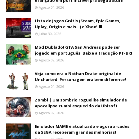
e lançado em port incrível pra Sega Saturn
Agosto 01, 2026
Lista de Jogos Grátis (Steam, Epic Games,
Uplay, Origin e mais...) e Xbox! 🟩
Julho 30, 2026
Mod Dublado! GTA San Andreas pode ser
jogado em português! Baixe a tradução PT-BR!
Agosto 02, 2026
Veja como era o Nathan Drake original de
Uncharted! Personagem era bem diferente!
Agosto 01, 2026
Zombi | Um sombrio roguelike simulador de
apocalipse zumbi esquecido da Ubisoft
Agosto 02, 2026
Emulador MAME é atualizado e agora arcades
da SEGA receberam grandes melhorias!