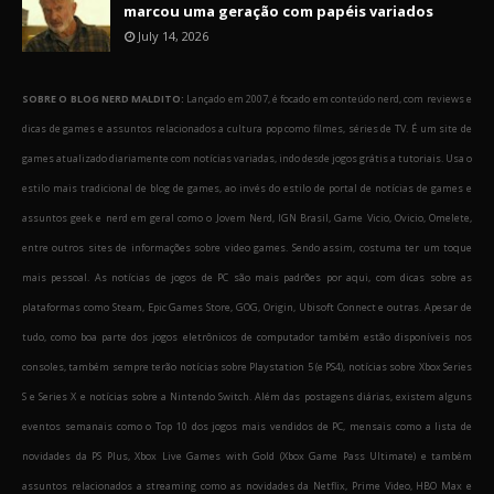
marcou uma geração com papéis variados
July 14, 2026
SOBRE O BLOG NERD MALDITO:
Lançado em 2007, é focado em conteúdo nerd, com reviews e
dicas de games e assuntos relacionados a cultura pop como filmes, séries de TV. É um site de
games atualizado diariamente com notícias variadas, indo desde jogos grátis a tutoriais. Usa o
estilo mais tradicional de blog de games, ao invés do estilo de portal de notícias de games e
assuntos geek e nerd em geral como o Jovem Nerd, IGN Brasil, Game Vicio, Ovicio, Omelete,
entre outros sites de informações sobre video games. Sendo assim, costuma ter um toque
mais pessoal. As notícias de jogos de PC são mais padrões por aqui, com dicas sobre as
plataformas como Steam, Epic Games Store, GOG, Origin, Ubisoft Connect e outras. Apesar de
tudo, como boa parte dos jogos eletrônicos de computador também estão disponíveis nos
consoles, também sempre terão notícias sobre Playstation 5 (e PS4), notícias sobre Xbox Series
S e Series X e notícias sobre a Nintendo Switch. Além das postagens diárias, existem alguns
eventos semanais como o Top 10 dos jogos mais vendidos de PC, mensais como a lista de
novidades da PS Plus, Xbox Live Games with Gold (Xbox Game Pass Ultimate) e também
assuntos relacionados a streaming como as novidades da Netflix, Prime Video, HBO Max e