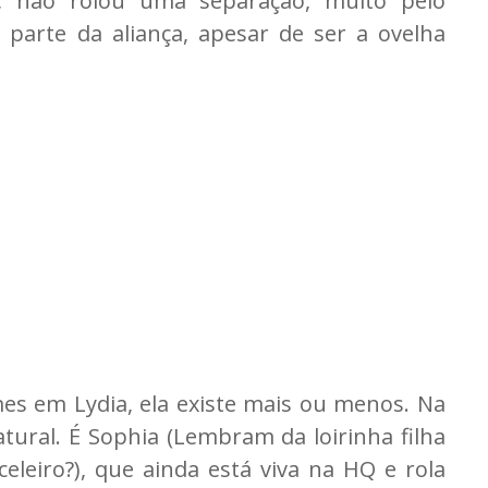
 não rolou uma separação, muito pelo
 parte da aliança, apesar de ser a ovelha
es em Lydia, ela existe mais ou menos. Na
tural. É Sophia (Lembram da loirinha filha
eleiro?), que ainda está viva na HQ e rola