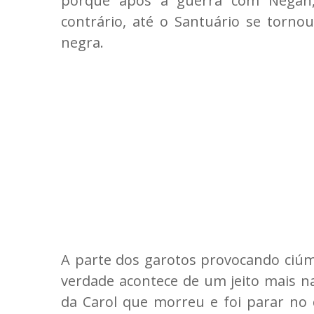
porque após a guerra com Negan,
contrário, até o Santuário se tornou
negra.
A parte dos garotos provocando ciúm
verdade acontece de um jeito mais na
da Carol que morreu e foi parar no c