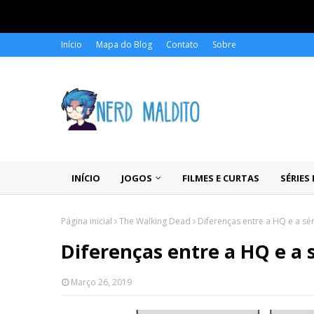
Início
Mapa do Blog
Contato
Sobre
INÍCIO
JOGOS
FILMES E CURTAS
SÉRIES
Página inicial
The Walking Dead
Diferenças entre a HQ e a sé
Diferenças entre a HQ e a 
Março 26, 2019