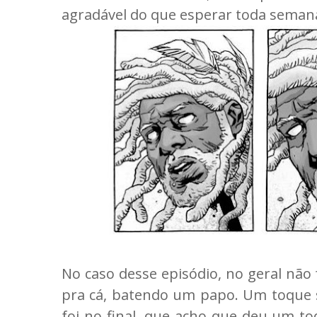
agradável do que esperar toda semana
No caso desse episódio, no geral não 
pra cá, batendo um papo. Um toque s
foi no final, que acho que deu um toq