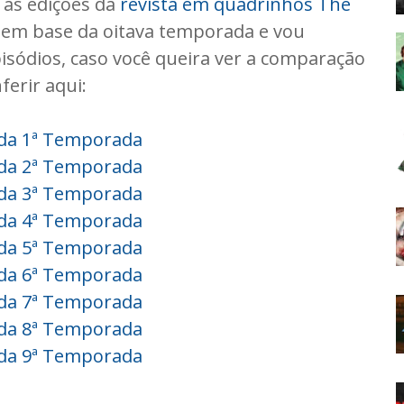
 as edições da
revista em quadrinhos The
agem base da oitava temporada e vou
pisódios, caso você queira ver a comparação
erir aqui:
 da 1ª Temporada
 da 2ª Temporada
 da 3ª Temporada
 da 4ª Temporada
 da 5ª Temporada
 da 6ª Temporada
 da 7ª Temporada
 da 8ª Temporada
 da 9ª Temporada