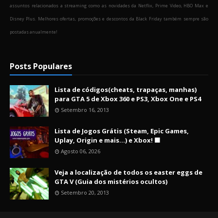
assuntos relacionados a streaming como as novidades da Netflix, Prime Video, HBO Max e
Disney Plus. Melhores ofertas, promoções e descontos da Black Friday também sempre são
postadas anualmente!
Posts Populares
Lista de códigos(cheats, trapaças, manhas)
para GTA 5 de Xbox 360 e PS3, Xbox One e PS4
Setembro 16, 2013
Lista de Jogos Grátis (Steam, Epic Games,
Uplay, Origin e mais...) e Xbox! 🟩
Agosto 06, 2026
Veja a localização de todos os easter eggs de
GTA V (Guia dos mistérios ocultos)
Setembro 20, 2013