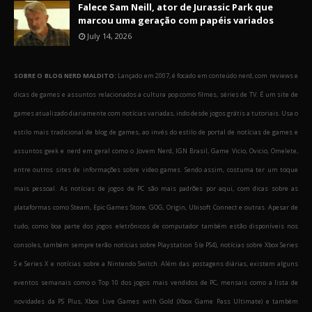
Falece Sam Neill, ator de Jurassic Park que
marcou uma geração com papéis variados
July 14, 2026
SOBRE O BLOG NERD MALDITO:
Lançado em 2007, é focado em conteúdo nerd, com reviews e
dicas de games e assuntos relacionados a cultura pop como filmes, séries de TV. É um site de
games atualizado diariamente com notícias variadas, indo desde jogos grátis a tutoriais. Usa o
estilo mais tradicional de blog de games, ao invés do estilo de portal de notícias de games e
assuntos geek e nerd em geral como o Jovem Nerd, IGN Brasil, Game Vicio, Ovicio, Omelete,
entre outros sites de informações sobre video games. Sendo assim, costuma ter um toque
mais pessoal. As notícias de jogos de PC são mais padrões por aqui, com dicas sobre as
plataformas como Steam, Epic Games Store, GOG, Origin, Ubisoft Connect e outras. Apesar de
tudo, como boa parte dos jogos eletrônicos de computador também estão disponíveis nos
consoles, também sempre terão notícias sobre Playstation 5 (e PS4), notícias sobre Xbox Series
S e Series X e notícias sobre a Nintendo Switch. Além das postagens diárias, existem alguns
eventos semanais como o Top 10 dos jogos mais vendidos de PC, mensais como a lista de
novidades da PS Plus, Xbox Live Games with Gold (Xbox Game Pass Ultimate) e também