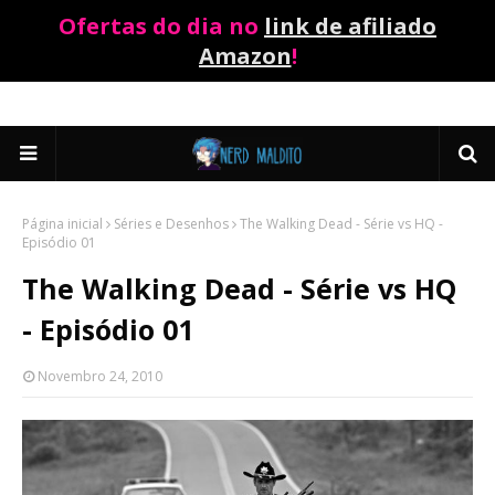
Ofertas do dia no
link de afiliado
Amazon
!
Página inicial
Séries e Desenhos
The Walking Dead - Série vs HQ -
Episódio 01
The Walking Dead - Série vs HQ
- Episódio 01
Novembro 24, 2010