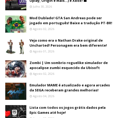
Uplay, Origin e mais...) e Xbox! 🟩
Julho 30, 2026
Mod Dublado! GTA San Andreas pode ser
jogado em português! Baixe a tradução PT-BR!
Agosto 02, 2026
Veja como era o Nathan Drake original de
Uncharted! Personagem era bem diferente!
Agosto 01, 2026
Zombi | Um sombrio roguelike simulador de
apocalipse zumbi esquecido da Ubisoft
Agosto 02, 2026
Emulador MAME é atualizado e agora arcades
da SEGA receberam grandes melhorias!
Agosto 04, 2026
Lista com todos os jogos grátis dados pela
Epic Games até hoje!