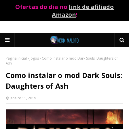
Ofertas do dia no
link de afiliado
Amazon
!
Página inicial
Jogos
Como instalar o mod Dark Souls: Daughters of
Ash
Como instalar o mod Dark Souls:
Daughters of Ash
Janeiro 11, 2019