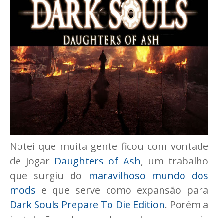
Notei que muita gente ficou com vontade
de jogar
Daughters of Ash
, um trabalho
que surgiu do
maravilhoso mundo dos
mods
e que serve como expansão para
Dark Souls Prepare To Die Edition
. Porém a