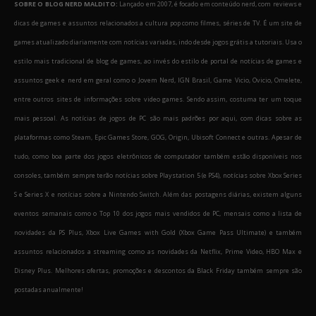
SOBRE O BLOG NERD MALDITO:
Lançado em 2007, é focado em conteúdo nerd, com reviews e
dicas de games e assuntos relacionados a cultura pop como filmes, séries de TV. É um site de
games atualizado diariamente com notícias variadas, indo desde jogos grátis a tutoriais. Usa o
estilo mais tradicional de blog de games, ao invés do estilo de portal de notícias de games e
assuntos geek e nerd em geral como o Jovem Nerd, IGN Brasil, Game Vicio, Ovicio, Omelete,
entre outros sites de informações sobre video games. Sendo assim, costuma ter um toque
mais pessoal. As notícias de jogos de PC são mais padrões por aqui, com dicas sobre as
plataformas como Steam, Epic Games Store, GOG, Origin, Ubisoft Connect e outras. Apesar de
tudo, como boa parte dos jogos eletrônicos de computador também estão disponíveis nos
consoles, também sempre terão notícias sobre Playstation 5 (e PS4), notícias sobre Xbox Series
S e Series X e notícias sobre a Nintendo Switch. Além das postagens diárias, existem alguns
eventos semanais como o Top 10 dos jogos mais vendidos de PC, mensais como a lista de
novidades da PS Plus, Xbox Live Games with Gold (Xbox Game Pass Ultimate) e também
assuntos relacionados a streaming como as novidades da Netflix, Prime Video, HBO Max e
Disney Plus. Melhores ofertas, promoções e descontos da Black Friday também sempre são
postadas anualmente!