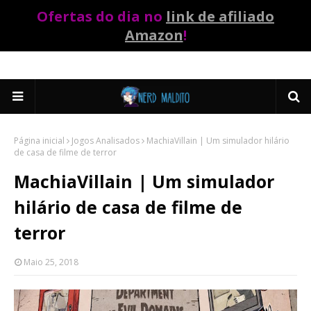
Ofertas do dia no
link de afiliado
Amazon
!
Página inicial
Jogos Analisados
MachiaVillain | Um simulador hilário
de casa de filme de terror
MachiaVillain | Um simulador
hilário de casa de filme de
terror
Maio 25, 2018