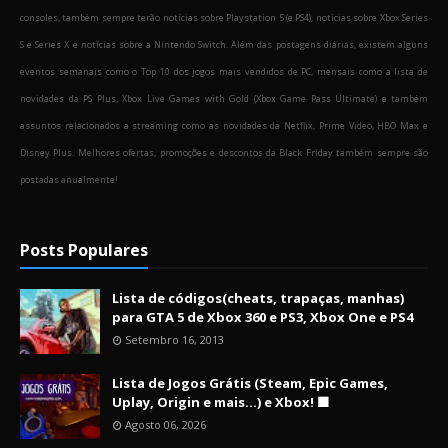
consoles, também sempre terão notícias sobre Playstation 5 (e PS4), notícias sobre Xbox Series
S e Series X e notícias sobre a Nintendo Switch. Além das postagens diárias, existem alguns
eventos semanais como o Top 10 dos jogos mais vendidos de PC, mensais como a lista de
novidades da PS Plus, Xbox Live Games with Gold (Xbox Game Pass Ultimate) e também
assuntos relacionados a streaming como as novidades da Netflix, Prime Video, HBO Max e
Disney Plus. Melhores ofertas, promoções e descontos da Black Friday também sempre são
postadas anualmente!
Posts Populares
Lista de códigos(cheats, trapaças, manhas)
para GTA 5 de Xbox 360 e PS3, Xbox One e PS4
Setembro 16, 2013
Lista de Jogos Grátis (Steam, Epic Games,
Uplay, Origin e mais...) e Xbox! 🟩
Agosto 06, 2026