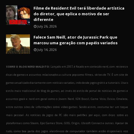
Filme de Resident Evil terá liberdade artística
do diretor, que eplica o motivo de ser
diferente
July 26, 2026
Falece Sam Neill, ator de Jurassic Park que
marcou uma geração com papéis variados
July 14, 2026
SOBRE O BLOG NERD MALDITO:
Lançado em 2007, é focado em conteúdo nerd, com reviews e
dicas de games e assuntos relacionados a cultura pop como filmes, séries de TV. É um site de
games atualizado diariamente com notícias variadas, indo desde jogos grátis a tutoriais. Usa o
estilo mais tradicional de blog de games, ao invés do estilo de portal de notícias de games e
assuntos geek e nerd em geral como o Jovem Nerd, IGN Brasil, Game Vicio, Ovicio, Omelete,
entre outros sites de informações sobre video games. Sendo assim, costuma ter um toque
mais pessoal. As notícias de jogos de PC são mais padrões por aqui, com dicas sobre as
plataformas como Steam, Epic Games Store, GOG, Origin, Ubisoft Connect e outras. Apesar de
tudo, como boa parte dos jogos eletrônicos de computador também estão disponíveis nos