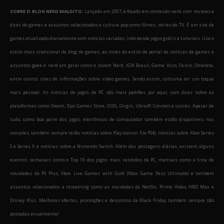
SOBRE O BLOG NERD MALDITO:
Lançado em 2007, é focado em conteúdo nerd, com reviews e
dicas de games e assuntos relacionados a cultura pop como filmes, séries de TV. É um site de
games atualizado diariamente com notícias variadas, indo desde jogos grátis a tutoriais. Usa o
estilo mais tradicional de blog de games, ao invés do estilo de portal de notícias de games e
assuntos geek e nerd em geral como o Jovem Nerd, IGN Brasil, Game Vicio, Ovicio, Omelete,
entre outros sites de informações sobre video games. Sendo assim, costuma ter um toque
mais pessoal. As notícias de jogos de PC são mais padrões por aqui, com dicas sobre as
plataformas como Steam, Epic Games Store, GOG, Origin, Ubisoft Connect e outras. Apesar de
tudo, como boa parte dos jogos eletrônicos de computador também estão disponíveis nos
consoles, também sempre terão notícias sobre Playstation 5 (e PS4), notícias sobre Xbox Series
S e Series X e notícias sobre a Nintendo Switch. Além das postagens diárias, existem alguns
eventos semanais como o Top 10 dos jogos mais vendidos de PC, mensais como a lista de
novidades da PS Plus, Xbox Live Games with Gold (Xbox Game Pass Ultimate) e também
assuntos relacionados a streaming como as novidades da Netflix, Prime Video, HBO Max e
Disney Plus. Melhores ofertas, promoções e descontos da Black Friday também sempre são
postadas anualmente!