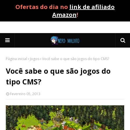
Ofertas do dia no
link de afiliado
Amazon
!
Página inicial
Jogos
Você sabe o que são jogos do tipo CMS?
Você sabe o que são jogos do
tipo CMS?
Fevereiro 05, 2013