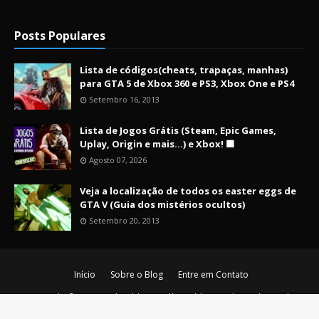
Posts Populares
Lista de códigos(cheats, trapaças, manhas)
para GTA 5 de Xbox 360 e PS3, Xbox One e PS4
Setembro 16, 2013
Lista de Jogos Grátis (Steam, Epic Games,
Uplay, Origin e mais...) e Xbox! 🟩
Agosto 07, 2026
Veja a localização de todos os easter eggs de
GTA V (Guia dos mistérios ocultos)
Setembro 20, 2013
Início
Sobre o Blog
Entre em Contato
Copyright ©
2026
Nerd Maldito - O último blog nerd vivo da era de
ouro!