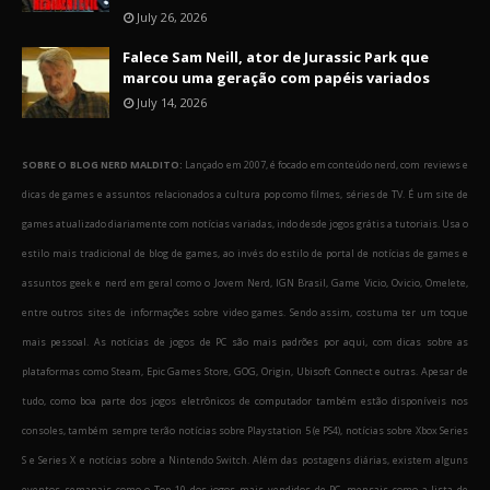
July 26, 2026
Falece Sam Neill, ator de Jurassic Park que
marcou uma geração com papéis variados
July 14, 2026
SOBRE O BLOG NERD MALDITO:
Lançado em 2007, é focado em conteúdo nerd, com reviews e
dicas de games e assuntos relacionados a cultura pop como filmes, séries de TV. É um site de
games atualizado diariamente com notícias variadas, indo desde jogos grátis a tutoriais. Usa o
estilo mais tradicional de blog de games, ao invés do estilo de portal de notícias de games e
assuntos geek e nerd em geral como o Jovem Nerd, IGN Brasil, Game Vicio, Ovicio, Omelete,
entre outros sites de informações sobre video games. Sendo assim, costuma ter um toque
mais pessoal. As notícias de jogos de PC são mais padrões por aqui, com dicas sobre as
plataformas como Steam, Epic Games Store, GOG, Origin, Ubisoft Connect e outras. Apesar de
tudo, como boa parte dos jogos eletrônicos de computador também estão disponíveis nos
consoles, também sempre terão notícias sobre Playstation 5 (e PS4), notícias sobre Xbox Series
S e Series X e notícias sobre a Nintendo Switch. Além das postagens diárias, existem alguns
eventos semanais como o Top 10 dos jogos mais vendidos de PC, mensais como a lista de