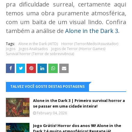
pra dificuldade surreal, certamente aqui
temos uma obra puramente atmosférica,
com um baita de um visual lindo. Confira
também a análise de
Alone in the Dark 3
.
Tags:
Alone in the Dark (AITD)
Horror (Terror/Medo/Assustador)
Jogos
Jogos Analisados
Jogos de Terror (Horror Games)
Survival horror (Terror de sobrevivência)
TALVEZ VOCÊ GOSTE DESTAS POSTAGENS
Alone in the Dark 3 | Primeiro survival horror a
se passar em uma cidade inteira!
February 04, 2026
Jogo Grátis! Horror dos anos 90! Alone in the
Dark 2 é muito atmosférico! Resgate já!