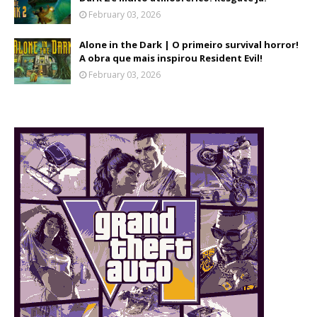
February 03, 2026
Alone in the Dark | O primeiro survival horror!
A obra que mais inspirou Resident Evil!
February 03, 2026