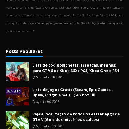
novidades da PS Plus, Xbox Live Games with Gold (Xbox Game Pass Ultimate) e também
assuntos relacionados a streaming como as novidades da Netflix, Prime Video, HBO Max e
Disney Plus. Melhores ofertas, promoções e descontos da Black Friday também sempre são
postadas anualmente!
Posts Populares
Lista de códigos(cheats, trapaças, manhas)
para GTA 5 de Xbox 360 e PS3, Xbox One e PS4
Setembro 16, 2013
Lista de Jogos Grátis (Steam, Epic Games,
Uplay, Origin e mais...) e Xbox! 🟩
Agosto 06, 2026
Veja a localização de todos os easter eggs de
GTA V (Guia dos mistérios ocultos)
Setembro 20, 2013