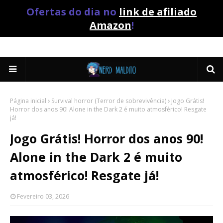
Ofertas do dia no
link de afiliado
Amazon
!
Página inicial
Survival horror (Terror de sobrevivência)
Jogo Grátis!
Horror dos anos 90! Alone in the Dark 2 é muito atmosférico! Resgate
já!
Jogo Grátis! Horror dos anos 90!
Alone in the Dark 2 é muito
atmosférico! Resgate já!
Fevereiro 03, 2026