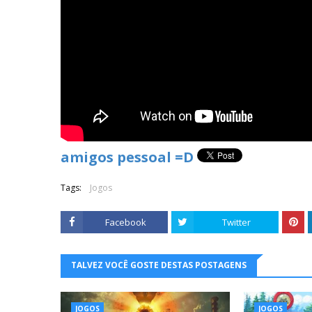
amigos pessoal =D
Tags:
Jogos
Facebook
Twitter
TALVEZ VOCÊ GOSTE DESTAS POSTAGENS
JOGOS
JOGOS