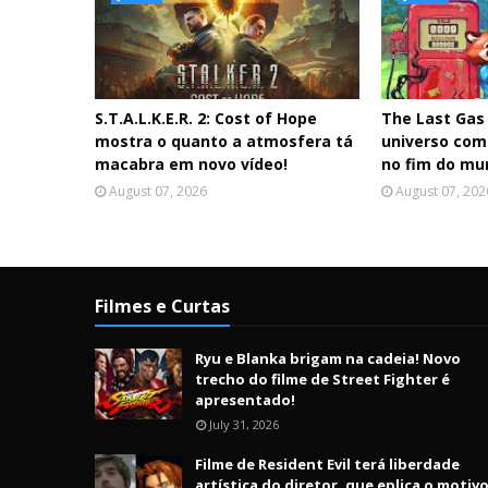
S.T.A.L.K.E.R. 2: Cost of Hope
The Last Gas
mostra o quanto a atmosfera tá
universo com
macabra em novo vídeo!
no fim do mu
August 07, 2026
August 07, 202
Filmes e Curtas
Ryu e Blanka brigam na cadeia! Novo
trecho do filme de Street Fighter é
apresentado!
July 31, 2026
Filme de Resident Evil terá liberdade
artística do diretor, que eplica o motiv