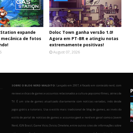
 Station expande
Doloc Town ganha versão 1.0!
 mecânica de fotos
Agora em PT-BR e atingiu notas
ndo!
extremamente positivas!
6
August 07, 2026
SOBRE O BLOG NERD MALDITO:
Lançado em 2007, é focado em conteúdo nerd, com
P
reviews e dicas de games e assuntos relacionados a cultura pop como filmes, séries de
TV. É um site de games atualizado diariamente com notícias variadas, indo desde
jogos grátis a tutoriais. Usa o estilo mais tradicional de blog de games, ao invés do
estilo de portal de notícias de games e assuntos geek e nerd em geral como o Jovem
Nerd, IGN Brasil, Game Vicio, Ovicio, Omelete, entre outros sites de informações sobre
o