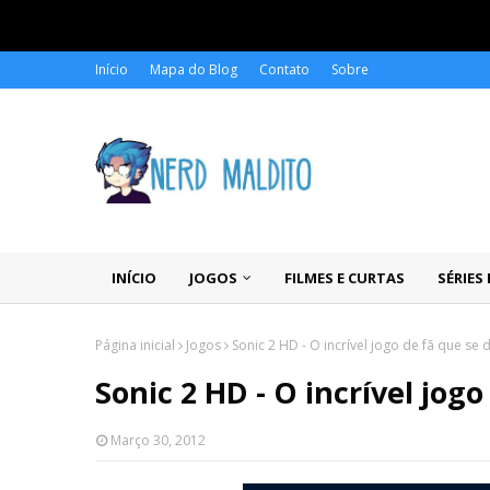
Início
Mapa do Blog
Contato
Sobre
INÍCIO
JOGOS
FILMES E CURTAS
SÉRIES
Página inicial
Jogos
Sonic 2 HD - O incrível jogo de fã que se 
Sonic 2 HD - O incrível jog
Março 30, 2012