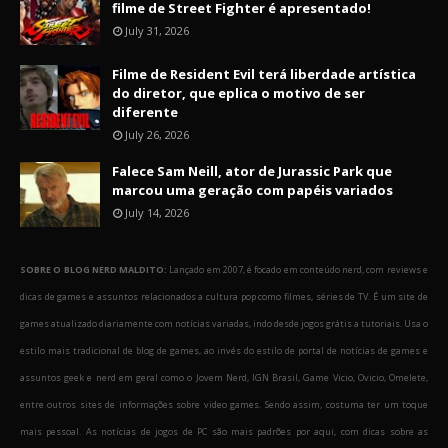
filme de Street Fighter é apresentado!
July 31, 2026
Filme de Resident Evil terá liberdade artística
do diretor, que eplica o motivo de ser
diferente
July 26, 2026
Falece Sam Neill, ator de Jurassic Park que
marcou uma geração com papéis variados
July 14, 2026
SOBRE O BLOG NERD MALDITO:
Lançado em 2007, é focado em conteúdo nerd, com reviews e
dicas de games e assuntos relacionados a cultura pop como filmes, séries de TV. É um site de
games atualizado diariamente com notícias variadas, indo desde jogos grátis a tutoriais. Usa o
estilo mais tradicional de blog de games, ao invés do estilo de portal de notícias de games e
assuntos geek e nerd em geral como o Jovem Nerd, IGN Brasil, Game Vicio, Ovicio, Omelete,
entre outros sites de informações sobre video games. Sendo assim, costuma ter um toque
mais pessoal. As notícias de jogos de PC são mais padrões por aqui, com dicas sobre as