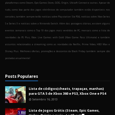
plataformas como Steam, Epic Games Store, GOG, Origin, Ubisoft Connect e outras. Apesar de
tudo, como boa parte dos jogos eletrônicos de computador também estão disponíveis nos
consoles, também sempre terão notícias sobre Playstation 5 (e PS4), notícias sobre Xbox Series
S e Series X e notícias sobre a Nintendo Switch. Além das postagens diárias, existem alguns
eventos semanais como o Top 10 dos jogos mais vendidos de PC, mensais como a lista de
novidades da PS Plus, Xbox Live Games with Gold (Xbox Game Pass Ultimate) e também
assuntos relacionados a streaming como as novidades da Netflix, Prime Video, HBO Max e
Disney Plus. Melhores ofertas, promoções e descontos da Black Friday também sempre são
postadas anualmente!
Posts Populares
Lista de códigos(cheats, trapaças, manhas)
para GTA 5 de Xbox 360 e PS3, Xbox One e PS4
Setembro 16, 2013
Lista de Jogos Grátis (Steam, Epic Games,