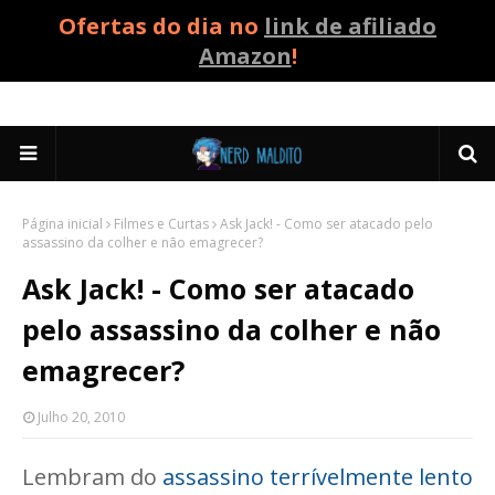
Ofertas do dia no
link de afiliado
Amazon
!
Página inicial
Filmes e Curtas
Ask Jack! - Como ser atacado pelo
assassino da colher e não emagrecer?
Ask Jack! - Como ser atacado
pelo assassino da colher e não
emagrecer?
Julho 20, 2010
Lembram do
assassino terrívelmente lento