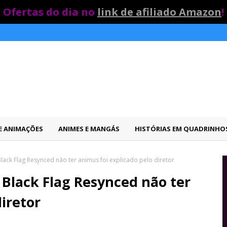
Ofertas do dia no
link de afiliado Amazon
!
 E ANIMAÇÕES
ANIMES E MANGÁS
HISTÓRIAS EM QUADRINHO
lack Flag Resynced não ter animus foi explicado pelo diretor
 Black Flag Resynced não ter
iretor