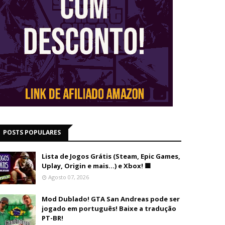
POSTS POPULARES
Lista de Jogos Grátis (Steam, Epic Games,
Uplay, Origin e mais...) e Xbox! 🟩
Agosto 07, 2026
Mod Dublado! GTA San Andreas pode ser
jogado em português! Baixe a tradução
PT-BR!