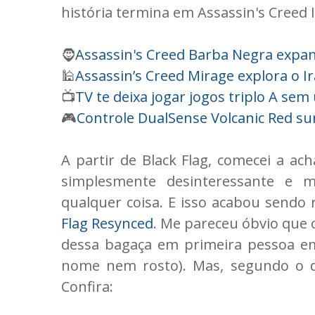
história termina em Assassin's Creed I
🧔
Assassin's Creed Barba Negra expan
🕌
Assassin’s Creed Mirage explora o I
📺
TV te deixa jogar jogos triplo A se
🎮
Controle DualSense Volcanic Red su
A partir de Black Flag, comecei a ac
simplesmente desinteressante e 
qualquer coisa. E isso acabou sendo
Flag Resynced
. Me pareceu óbvio que 
dessa bagaça em primeira pessoa 
nome nem rosto). Mas, segundo o dir
Confira: