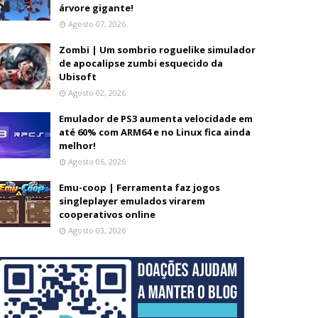
árvore gigante!
Agosto 07, 2026
Zombi | Um sombrio roguelike simulador
de apocalipse zumbi esquecido da
Ubisoft
Agosto 02, 2026
Emulador de PS3 aumenta velocidade em
até 60% com ARM64 e no Linux fica ainda
melhor!
Agosto 06, 2026
Emu-coop | Ferramenta faz jogos
singleplayer emulados virarem
cooperativos online
Agosto 03, 2026