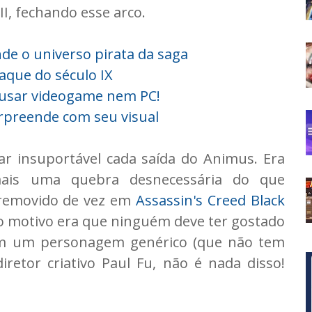
II, fechando esse arco.
de o universo pirata da saga
raque do século IX
m usar videogame nem PC!
rpreende com seu visual
har insuportável cada saída do Animus. Era
mais uma quebra desnecessária do que
 removido de vez em
Assassin's Creed Black
o motivo era que ninguém deve ter gostado
em um personagem genérico (que não tem
etor criativo Paul Fu, não é nada disso!