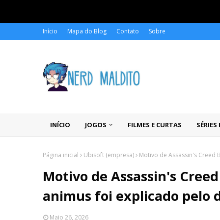
Início
Mapa do Blog
Contato
Sobre
INÍCIO
JOGOS
FILMES E CURTAS
SÉRIES
Página inicial
Ubisoft (empresa)
Motivo de Assassin's Creed B
Motivo de Assassin's Creed
animus foi explicado pelo d
Maio 26, 2026