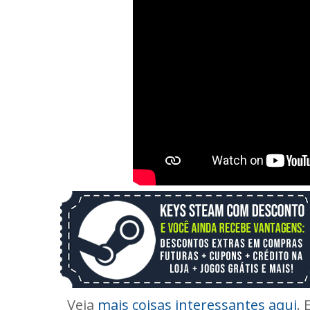
Veja
mais coisas interessantes aqui
. 