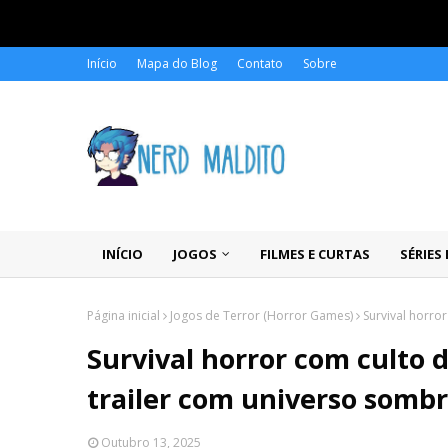
Início
Mapa do Blog
Contato
Sobre
INÍCIO
JOGOS
FILMES E CURTAS
SÉRIES
Página inicial
Jogos de Terror (Horror Games)
Survival horro
Survival horror com culto d
trailer com universo sombr
Outubro 13, 2025