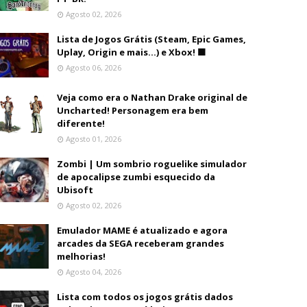
Agosto 02, 2026
Lista de Jogos Grátis (Steam, Epic Games,
Uplay, Origin e mais...) e Xbox! 🟩
Agosto 06, 2026
Veja como era o Nathan Drake original de
Uncharted! Personagem era bem
diferente!
Agosto 01, 2026
Zombi | Um sombrio roguelike simulador
de apocalipse zumbi esquecido da
Ubisoft
Agosto 02, 2026
Emulador MAME é atualizado e agora
arcades da SEGA receberam grandes
melhorias!
Agosto 04, 2026
Lista com todos os jogos grátis dados