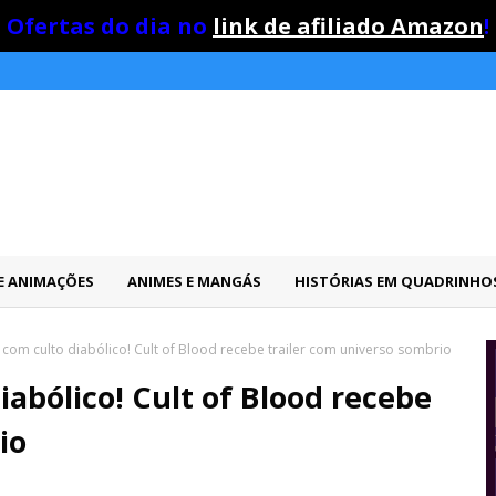
Ofertas do dia no
link de afiliado Amazon
!
 E ANIMAÇÕES
ANIMES E MANGÁS
HISTÓRIAS EM QUADRINHO
r com culto diabólico! Cult of Blood recebe trailer com universo sombrio
iabólico! Cult of Blood recebe
io